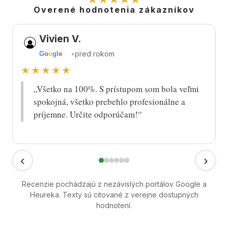
Overené hodnotenia zákazníkov
Vivien V.
•
pred rokom
G
o
o
g
l
e
★★★★★
„Všetko na 100%. S prístupom som bola veľmi
spokojná, všetko prebehlo profesionálne a
príjemne. Určite odporúčam!“
‹
›
Recenzie pochádzajú z nezávislých portálov Google a
Heureka. Texty sú citované z verejne dostupných
hodnotení.