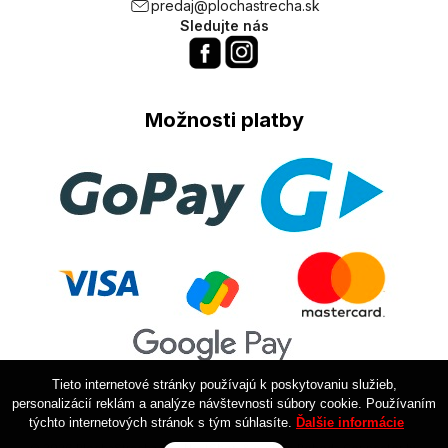
predaj@plochastrecha.sk
Sledujte nás
Možnosti platby
Tieto internetové stránky používajú k poskytovaniu služieb,
personalizácií reklám a analýze návštevnosti súbory cookie. Používaním
týchto internetových stránok s tým súhlasíte.
Ďalšie informácie
© 2026 PlochaStrecha.sk •
NextShop
&
e-shop Pohoda Connector
by