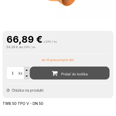
66,89
€
s DPH / ks
54,38 €
bez DPH / ks
do 10 pracovných dní.
ks
Pridať do košíka
Otázka na produkt
TWB 50 TPO V - DN 50