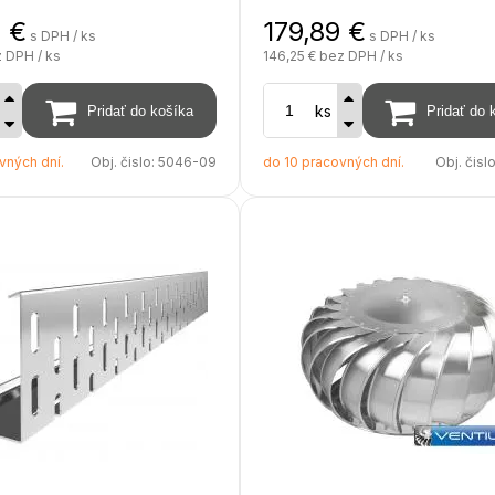
návod BauderLIQUITEC PMMA,
9
€
179,89
€
s DPH / ks
s DPH / ks
 - 14"
2 meter,
 DPH / ks
146,25 €
bez DPH / ks
2 tesárske ceruzky
u - 355 mm
ks
ladne - 500 x 500 mm
vných dní.
Obj. čislo:
5046-09
do 10 pracovných dní.
Obj. čisl
vice - 490 m
plet ) - 560 mm
prava - prírodný hliník AL
 4,6 kg
 - 2