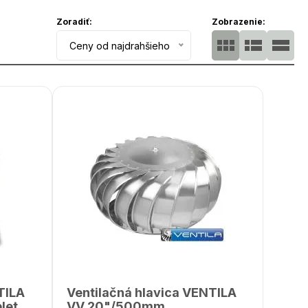
Zoradiť:
Zobrazenie:
Ceny od najdrahšieho
TILA
Ventilačná hlavica VENTILA
let
VV 20"/500mm