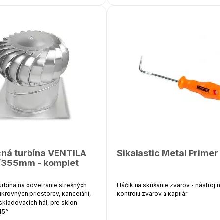
3 plochý štetec 2,5”,
3 zahnutý štetec 50 mm,
1 miešadlo,
1 nožnice,
1 lepiaca páska 50 mm,
3 páry jednorazových rukavíc,
10 miešacia tyčka,
1 ochr. okuliare,
čná turbína VENTILA
Sikalastic Metal Primer
5 brúsnych papierov,
"/355mm - komplet
1 zmeták,
turbína na odvetranie strešných
Háčik na skúšanie zvarov - nástroj 
15 vriec na odpadky,
krovných priestorov, kancelárií,
kontrolu zvarov a kapilár
skladovacích hál, pre sklon
návod BauderLIQUITEC PU,
45°
Materiál - oceľový hrot, umelohmot