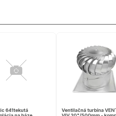
tic 641tekutá
Ventilačná turbína VEN
olácia na báze
VIV 20"/500mm - komp