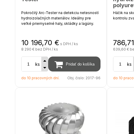
polyure
Pokročilý Arc-Tester na detekciu netesností
Háčik na sk
hydroizolačných materiálov. Ideálny pre
kontrolu zva
veľké priemyselné haly, skládky a lagúny.
Materiál - 
10 196,70
€
786,7
s DPH / ks
8 290 €
bez DPH / ks
639,60 €
be
ks
ks
do 10 pracovných dní.
Obj. čislo:
2017-96
do 10 praco