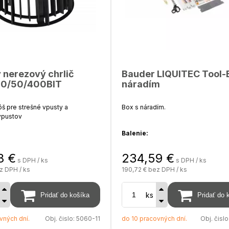
Hmotnosť - 5,2 kg
Počet ložísk - 2
 nerezový chrlič
Bauder LIQUITEC Tool-
50/50/400BIT
náradím
š pre strešné vpusty a
Box s náradím.
vpustov
Balenie:
pre vpusty DN 125
8
€
234,59
€
s DPH / ks
s DPH / ks
polyamid PA6
10 plyšových valčekov 10 cm,
z DPH / ks
190,72 €
bez DPH / ks
1 držiak valčeka pre valček 10 c
na
ks
10 plyšových valčekov 5 cm,
vných dní.
Obj. čislo:
5060-11
do 10 pracovných dní.
Obj. čislo
1 držiak valčeka pre valček 5 cm