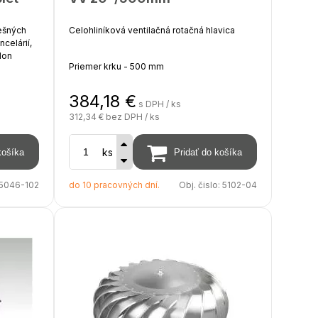
rešných
Celohliníková ventilačná rotačná hlavica
celárií,
lon
Priemer krku - 500 mm
384,18
€
Priemer hlavice - 640 m
s DPH / ks
312,34 €
bez DPH / ks
Výška - 370 mm
ks
Povrchová úprava - prírodný hliník AL
5046-102
do 10 pracovných dní.
Obj. čislo:
5102-04
Počet ložísk - 2
AL