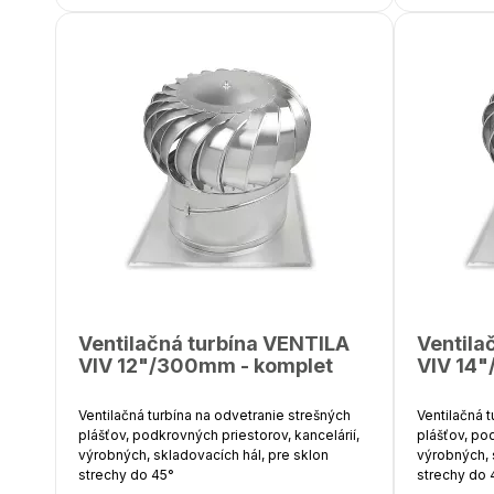
Priemer hlavice - 540 m
Výška ( komplet ) - 590 mm
Povrchová úprava - prírodný hliník AL
Hmotnosť - 4,9 kg
Počet ložísk - 2
Ventilačná turbína VENTILA
Ventila
VIV 12"/300mm - komplet
VIV 14
Ventilačná turbína na odvetranie strešných
Ventilačná 
plášťov, podkrovných priestorov, kancelárií,
plášťov, pod
výrobných, skladovacích hál, pre sklon
výrobných, 
strechy do 45°
strechy do 