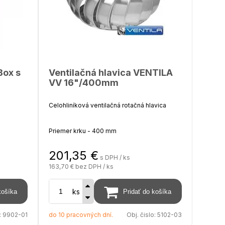
Box s
Ventilačná hlavica VENTILA
VV 16"/400mm
Celohliníková ventilačná rotačná hlavica
Priemer krku - 400 mm
201,35
€
Priemer hlavice - 540 m
s DPH / ks
163,70 €
bez DPH / ks
Výška - 340 mm
m,
ks
Povrchová úprava - prírodný hliník AL
:
9902-01
do 10 pracovných dní.
Obj. čislo:
5102-03
,