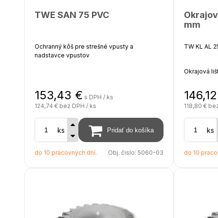
TWE SAN 75 PVC
Okrajo
mm
Ochranný kôš pre strešné vpusty a
TW KL AL 
nadstavce vpustov
Okrajová li
Použiteľný pre vpusty DN 125
hydroizolác
153,43
€
146,12
s DPH / ks
Materiál - polyamid PA6
Materiál - hl
124,74 €
bez DPH / ks
118,80 €
bez
Farba - čierna
ks
Hrúbka - 1,
ks
do 10 pracovných dní.
Obj. čislo:
5060-03
do 10 praco
Dĺžka lišty
Lišta má po
prírezov vš
Tuhosť lišt