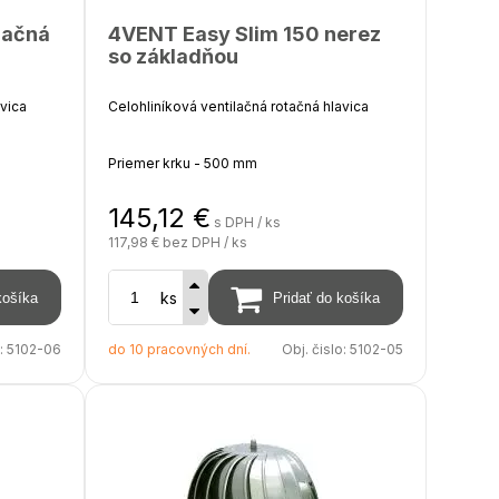
lačná
4VENT Easy Slim 150 nerez
so základňou
avica
Celohliníková ventilačná rotačná hlavica
Priemer krku - 500 mm
145,12
€
Priemer hlavice - 640 m
s DPH / ks
117,98 €
bez DPH / ks
Výška - 370 mm
ks
AL
Povrchová úprava - prírodný hliník AL
o:
5102-06
do 10 pracovných dní.
Obj. čislo:
5102-05
Počet ložísk - 2