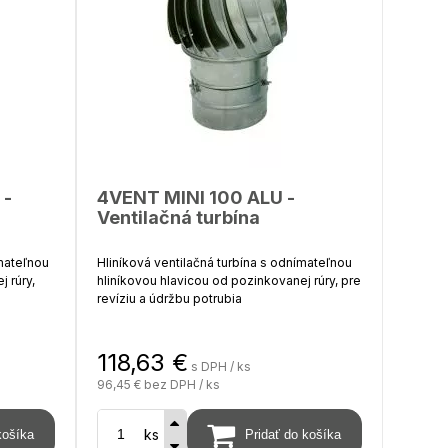
 -
4VENT MINI 100 ALU -
Ventilačná turbína
mateľnou
Hliníková ventilačná turbína s odnímateľnou
 rúry,
hliníkovou hlavicou od pozinkovanej rúry, pre
revíziu a údržbu potrubia
118,63
€
s DPH / ks
priemer sacieho hrdla - 100 mm
96,45 €
bez DPH / ks
hrdlo)
materiál - hliník (hlava), pozink (hrdlo)
priemer hlavice - 190 mm
0 mm
celková výška ( komplet ) - 290 mm
ks
počet ložísk - 1