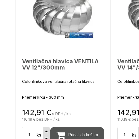
koncoch ob
Súčasťou ba
napojenie ďa
Ventilačná hlavica VENTILA
Ventila
VV 12"/300mm
VV 14"
Celohliníková ventilačná rotačná hlavica
Celohliníko
Priemer krku - 300 mm
Priemer krk
142,91
€
142,9
Priemer hlavice - 440 m
Priemer hla
s DPH / ks
116,19 €
bez DPH / ks
116,19 €
bez
Výška - 290 mm
Výška - 31
ks
ks