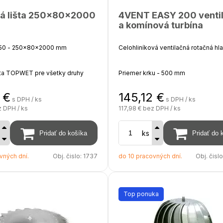
vá lišta 250x80x2000
4VENT EASY 200 venti
a komínová turbína
250 - 250x80x2000 mm
Celohliníková ventilačná rotačná hl
šta TOPWET pre všetky druhy
Priemer krku - 500 mm
ie
€
145,12
€
Priemer hlavice - 640 m
s DPH / ks
s DPH / ks
iník
 DPH / ks
117,98 €
bez DPH / ks
Výška - 370 mm
5 mm
ks
Povrchová úprava - prírodný hliník 
vných dní.
Obj. čislo:
1737
do 10 pracovných dní.
Obj. čisl
 - 2000 mm
Počet ložísk - 2
 250 mm otvory pre prevlečenie
etkých druhov hydroizolácie
Top ponuka
y je zaistená ohybom 10 mm na