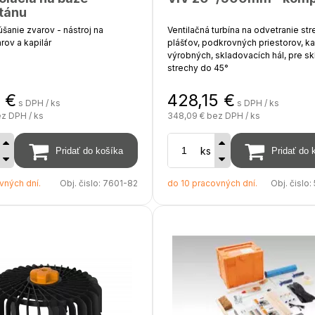
tánu
úšanie zvarov - nástroj na
Ventilačná turbína na odvetranie st
rov a kapilár
plášťov, podkrovných priestorov, kan
výrobných, skladovacích hál, pre sk
strechy do 45°
oceľový hrot, umelohmotný držiak
1
€
428,15
€
s DPH / ks
s DPH / ks
Priemer krku - 20"
z DPH / ks
348,09 €
bez DPH / ks
Priemer krku - 500 mm
ks
Rozmer základne - 650 x 650 mm
vných dní.
Obj. čislo:
7601-82
do 10 pracovných dní.
Obj. čislo:
Priemer hlavice - 640 m
Výška ( komplet ) - 620 mm
Povrchová úprava - prírodný hliník 