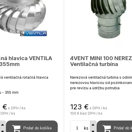
och ramien
lenia je spojovací diel na
lšej lišty
čná hlavica VENTILA
4VENT MINI 100 NEREZ
/355mm
Ventilačná turbína
vá ventilačná rotačná hlavica
Nerezová ventilačná turbína s odní
nerezovou hlavicou od pozinkovanej
pre revíziu a údržbu potrubia
u - 355 mm
1
€
123
€
vice - 490 m
s DPH / ks
s DPH / ks
priemer sacieho hrdla - 100 mm
 DPH / ks
100 €
bez DPH / ks
materiál - hliník (hlava), pozink (
priemer hlavice - 190 mm
0 mm
celková výška ( komplet ) - 29
ks
počet ložísk - 1