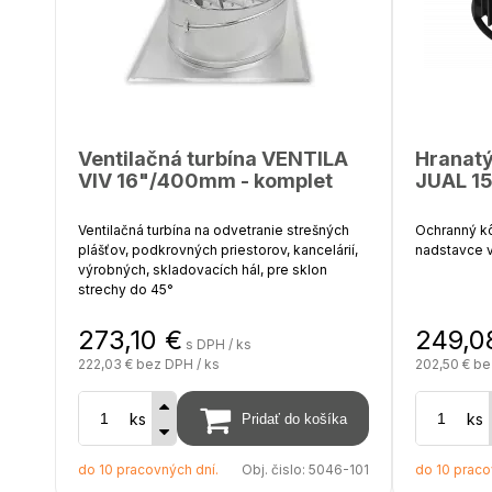
Ventilačná turbína VENTILA
Hranatý
VIV 16"/400mm - komplet
JUAL 1
Ventilačná turbína na odvetranie strešných
Ochranný kô
plášťov, podkrovných priestorov, kancelárií,
nadstavce 
výrobných, skladovacích hál, pre sklon
strechy do 45°
Použiteľný 
273,10
€
249,0
s DPH / ks
Priemer krku - 16"
Materiál - 
222,03 €
bez DPH / ks
202,50 €
be
Priemer krku - 400 mm
ks
Farba - čier
ks
Rozmer základne - 500 x 500 mm
do 10 pracovných dní.
Obj. čislo:
5046-101
do 10 praco