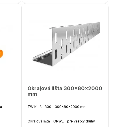
Počet ložísk - 2
Okrajová lišta 300x80x2000
mm
na
TW KL AL 300 - 300x80x2000 mm
Okrajová lišta TOPWET pre všetky druhy
ný držiak
hydroizolácie