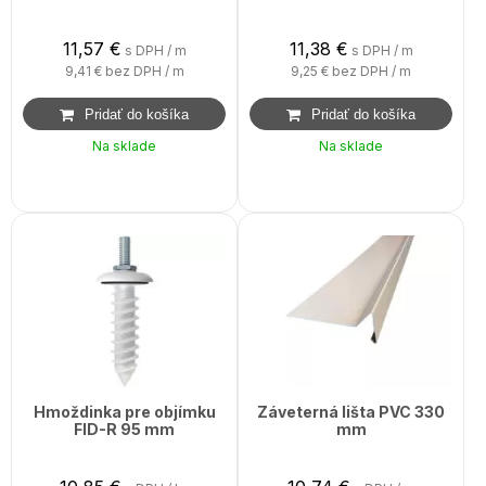
11,57
€
11,38
€
s DPH / m
s DPH / m
9,41 €
bez DPH / m
9,25 €
bez DPH / m
Na sklade
Na sklade
Hmoždinka pre objímku
Záveterná lišta PVC 330
FID-R 95 mm
mm