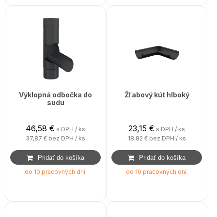
Výklopná odbočka do
Žľabový kút hlboký
sudu
46,58
€
23,15
€
s DPH / ks
s DPH / ks
37,87 €
bez DPH / ks
18,82 €
bez DPH / ks
do 10 pracovných dní.
do 10 pracovných dní.