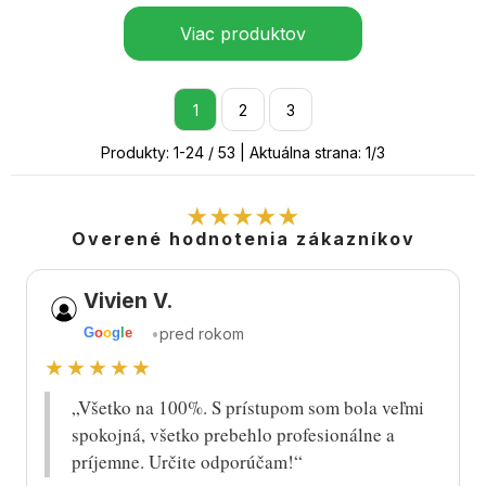
Viac produktov
1
2
3
Produkty:
1
-
24
/
53
| Aktuálna strana:
1
/
3
★★★★★
Overené hodnotenia zákazníkov
Vivien V.
•
pred rokom
G
o
o
g
l
e
★★★★★
„Všetko na 100%. S prístupom som bola veľmi
spokojná, všetko prebehlo profesionálne a
príjemne. Určite odporúčam!“