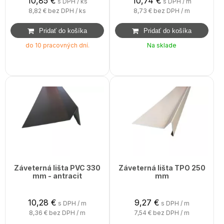
10,85
€
10,74
€
s DPH / ks
s DPH / m
8,82 €
bez DPH / ks
8,73 €
bez DPH / m
do 10 pracovných dní.
Na sklade
Záveterná lišta PVC 330
Záveterná lišta TPO 250
mm - antracit
mm
10,28
€
9,27
€
s DPH / m
s DPH / m
8,36 €
bez DPH / m
7,54 €
bez DPH / m