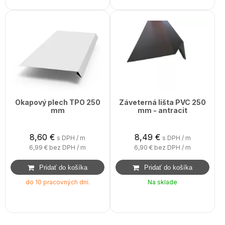
Okapový plech TPO 250
Záveterná lišta PVC 250
mm
mm - antracit
8,60
€
8,49
€
s DPH / m
s DPH / m
6,99 €
bez DPH / m
6,90 €
bez DPH / m
do 10 pracovných dní.
Na sklade