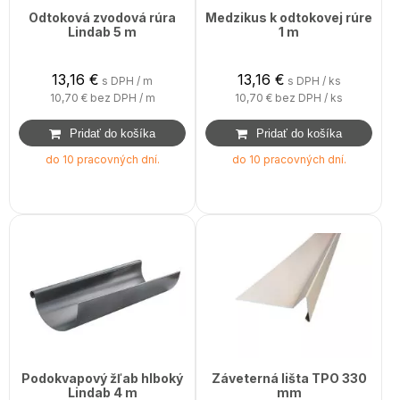
Odtoková zvodová rúra
Medzikus k odtokovej rúre
Lindab 5 m
1 m
13,16
€
13,16
€
s DPH / m
s DPH / ks
10,70 €
bez DPH / m
10,70 €
bez DPH / ks
do 10 pracovných dní.
do 10 pracovných dní.
Podokvapový žľab hlboký
Záveterná lišta TPO 330
Lindab 4 m
mm