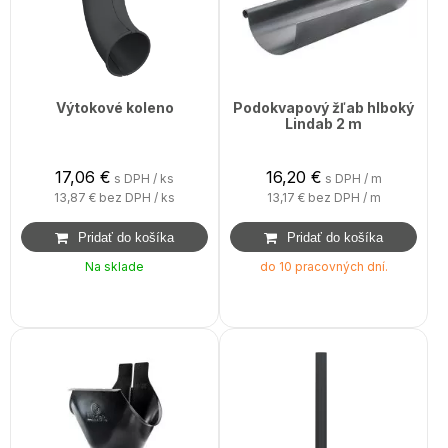
Výtokové koleno
Podokvapový žľab hlboký
Lindab 2 m
17,06
€
16,20
€
s DPH / ks
s DPH / m
13,87 €
bez DPH / ks
13,17 €
bez DPH / m
Na sklade
do 10 pracovných dní.