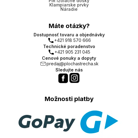
PIR izolačné dosky
Klampiarske prvky
Náradie
Máte otázky?
Dostupnosť tovaru a objednávky
+421 918 570 666
Technické poradenstvo
+421 905 231 045
Cenové ponuky a dopyty
predaj@plochastrecha.sk
Sledujte nás
Možnosti platby