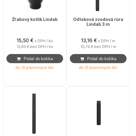
Žľabový kotlík Lindab
Odtoková zvodová rúra
Lindab 3 m
15,50
€
13,16
€
s DPH / ks
s DPH / m
12,60 €
bez DPH / ks
10,70 €
bez DPH / m
do 10 pracovných dní.
do 10 pracovných dní.