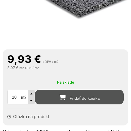
9,93
€
s DPH / m2
8,07 €
bez DPH / m2
Na sklade
m2
Pridať do košíka
Otázka na produkt