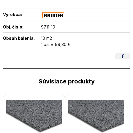
Výrobca:
Obj. čislo:
9711-19
Obsah balenia:
10 m2
1 bal = 99,30 €
Súvisiace produkty