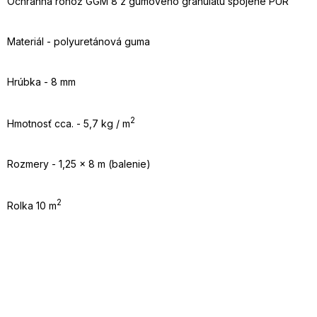
Ochranná rohož GGM 8 z gumového granulátu spojené PUR
Materiál - polyuretánová guma
Hrúbka - 8 mm
2
Hmotnosť cca. - 5,7 kg / m
Rozmery - 1,25 x 8 m (balenie)
2
Rolka 10 m