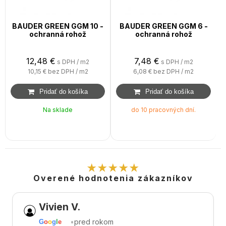
BAUDER GREEN GGM 10 -
BAUDER GREEN GGM 6 -
ochranná rohož
ochranná rohož
12,48
€
7,48
€
s DPH / m2
s DPH / m2
10,15 €
bez DPH / m2
6,08 €
bez DPH / m2
Na sklade
do 10 pracovných dní.
★★★★★
Overené hodnotenia zákazníkov
Vivien V.
•
pred rokom
G
o
o
g
l
e