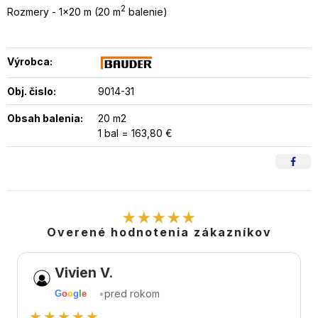
2
Rozmery - 1x20 m (20 m
balenie)
Výrobca:
Obj. čislo:
9014-31
Obsah balenia:
20 m2
1 bal = 163,80 €
★★★★★
Overené hodnotenia zákazníkov
Vivien V.
•
pred rokom
G
o
o
g
l
e
★★★★★