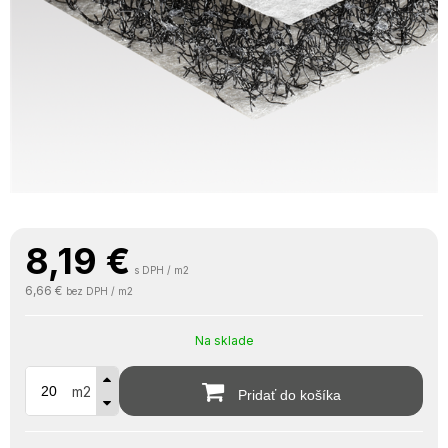
8,19
€
s DPH / m2
6,66 €
bez DPH / m2
Na sklade
m2
Pridať do košíka