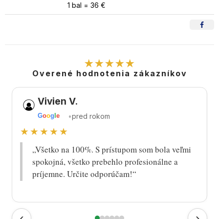
1 bal = 36 €
★★★★★
Overené hodnotenia zákazníkov
Vivien V.
•
pred rokom
G
o
o
g
l
e
★★★★★
„Všetko na 100%. S prístupom som bola veľmi
spokojná, všetko prebehlo profesionálne a
príjemne. Určite odporúčam!“
‹
›