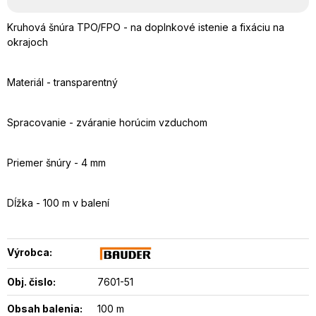
Kruhová šnúra TPO/FPO - na doplnkové istenie a fixáciu na
okrajoch
Materiál - transparentný
Spracovanie - zváranie horúcim vzduchom
Priemer šnúry - 4 mm
Dĺžka - 100 m v balení
Výrobca:
Obj. čislo:
7601-51
Obsah balenia:
100 m