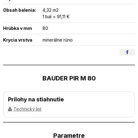
Obsah balenia:
4,32 m2
1 bal = 91,11 €
Hrúbka v mm
80
Krycia vrstva
minerálne rúno
BAUDER PIR M 80
Prílohy na stiahnutie
Technický list
Parametre