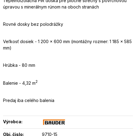
Tepelnoizolačná PIR doska pre ploché strechy s povrchovou
úpravou s minerálnym rúnom na oboch stranách
Rovné dosky bez polodrážky
Veľkosť dosiek - 1 200 x 600 mm (montážny rozmer: 1 185 x 585
mm)
Hrúbka - 80 mm
2
Balenie - 4,32 m
Predaj iba celého balenia
Výrobca:
Obj. čislo:
9710-15