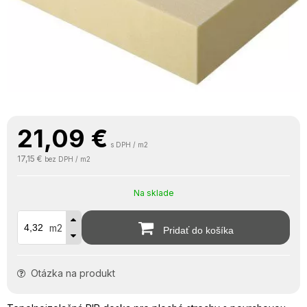
21,09
€
s DPH / m2
17,15 €
bez DPH / m2
Na sklade
m2
Pridať do košíka
Otázka na produkt