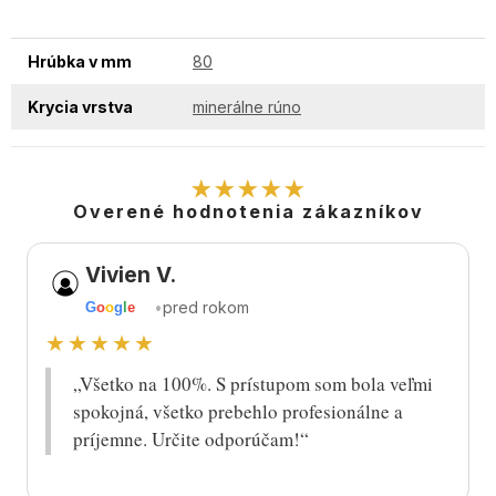
Hrúbka v mm
80
Krycia vrstva
minerálne rúno
★★★★★
Overené hodnotenia zákazníkov
Vivien V.
•
pred rokom
G
o
o
g
l
e
★★★★★
„Všetko na 100%. S prístupom som bola veľmi
spokojná, všetko prebehlo profesionálne a
príjemne. Určite odporúčam!“