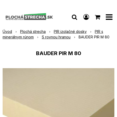
Úvod
Plochá strecha
PIR izolačné dosky
PIR s
minerálnym rúnom
S rovnou hranou
BAUDER PIR M 80
BAUDER PIR M 80