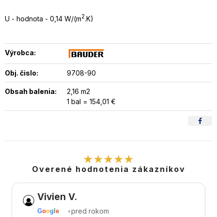
2
U - hodnota - 0,14 W/(m
.K)
Výrobca:
Obj. čislo:
9708-90
Obsah balenia:
2,16 m2
1 bal = 154,01 €
★★★★★
Overené hodnotenia zákazníkov
Vivien V.
•
pred rokom
G
o
o
g
l
e