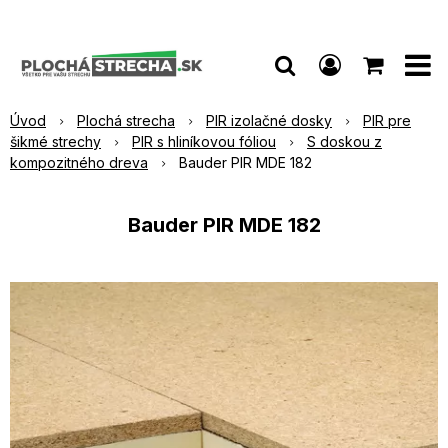
Úvod
Plochá strecha
PIR izolačné dosky
PIR pre
šikmé strechy
PIR s hliníkovou fóliou
S doskou z
kompozitného dreva
Bauder PIR MDE 182
Bauder PIR MDE 182