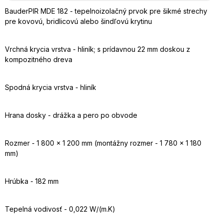
BauderPIR MDE 182 - tepelnoizolačný prvok pre šikmé strechy
pre kovovú, bridlicovú alebo šindľovú krytinu
Vrchná krycia vrstva - hliník; s prídavnou 22 mm doskou z
kompozitného dreva
Spodná krycia vrstva - hliník
Hrana dosky - drážka a pero po obvode
Rozmer - 1 800 x 1 200 mm (montážny rozmer - 1 780 x 1 180
mm)
Hrúbka - 182 mm
Tepelná vodivosť - 0,022 W/(m.K)