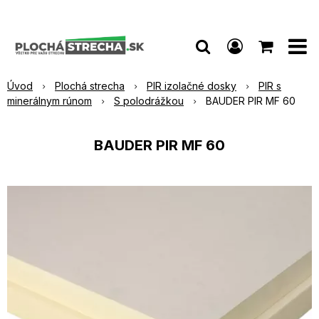
Úvod
Plochá strecha
PIR izolačné dosky
PIR s
minerálnym rúnom
S polodrážkou
BAUDER PIR MF 60
BAUDER PIR MF 60