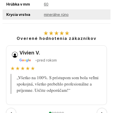
Hrúbka v mm
60
Krycia vrstva
minerálne rúno
★★★★★
Overené hodnotenia zákazníkov
Vivien V.
•
pred rokom
G
o
o
g
l
e
★★★★★
„Všetko na 100%. S prístupom som bola veľmi
spokojná, všetko prebehlo profesionálne a
príjemne. Určite odporúčam!“
‹
›