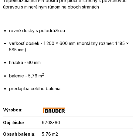
Tepelnoizolačná PIR doska pre ploché strechy s povrchovou
úpravou s minerálnym rúnom na oboch stranách
rovné dosky s polodrážkou
veľkosť dosiek - 1 200 x 600 mm (montážny rozmer: 1 185 x
585 mm)
hrúbka - 60 mm
2
balenie - 5,76 m
predaj iba celého balenia
Výrobca:
Obj. čislo:
9708-60
Obsah balenia:
5,76 m2