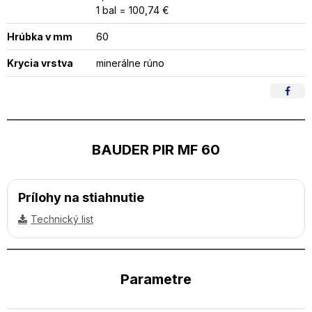
1 bal = 100,74 €
Hrúbka v mm
60
Krycia vrstva
minerálne rúno
BAUDER PIR MF 60
Prílohy na stiahnutie
Technický list
Parametre