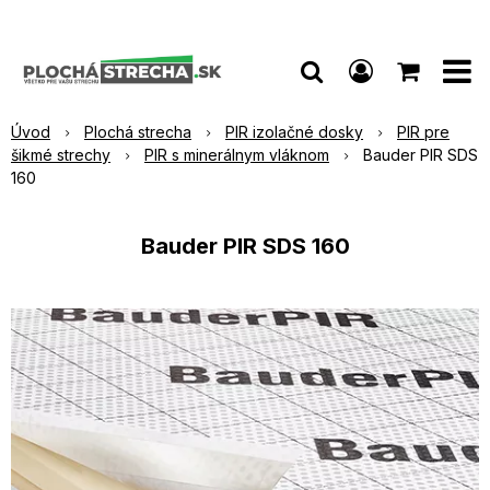
Úvod
Plochá strecha
PIR izolačné dosky
PIR pre
šikmé strechy
PIR s minerálnym vláknom
Bauder PIR SDS
160
Bauder PIR SDS 160