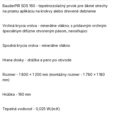
BauderPIR SDS 160 - tepelnoizolačný prvok pre šikmé strechy
na priamu aplikáciu na krokvy alebo drevené debnenie
Vrchná krycia vrstva - minerálne vlákno; s prídavným vrchným
špeciálnym difúzne otvoreným pásom, neoslňujúci
Spodná krycia vrstva - minerálne vlákno
Hrana dosky - drážka a pero po obvode
Rozmer - 1 800 x 1 200 mm (montážny rozmer - 1 780 x 1 180
mm)
Hrúbka - 160 mm
Tepelná vodivosť - 0,025 W/(m.K)