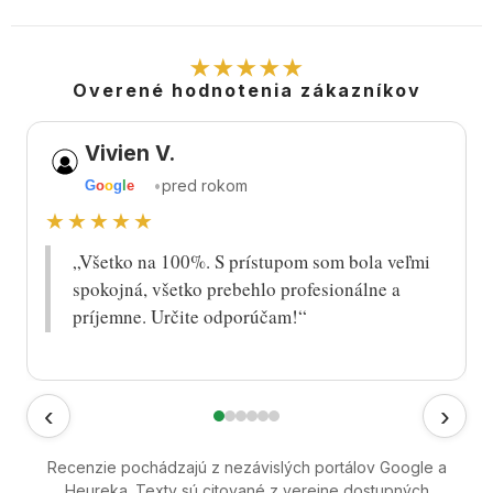
★★★★★
Overené hodnotenia zákazníkov
Vivien V.
•
pred rokom
G
o
o
g
l
e
★★★★★
„Všetko na 100%. S prístupom som bola veľmi
spokojná, všetko prebehlo profesionálne a
príjemne. Určite odporúčam!“
‹
›
Recenzie pochádzajú z nezávislých portálov Google a
Heureka. Texty sú citované z verejne dostupných