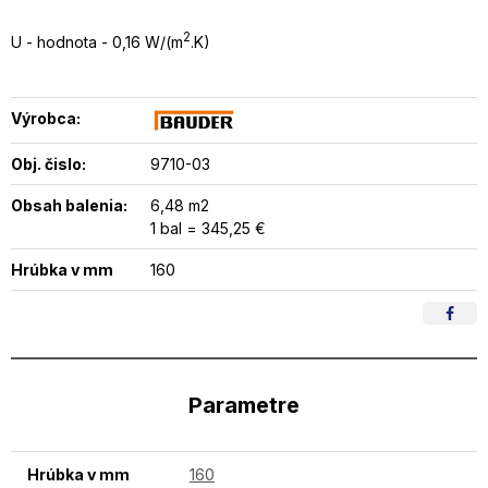
2
U - hodnota - 0,16 W/(m
.K)
Výrobca:
Obj. čislo:
9710-03
Obsah balenia:
6,48 m2
1 bal = 345,25 €
Hrúbka v mm
160
Parametre
Hrúbka v mm
160