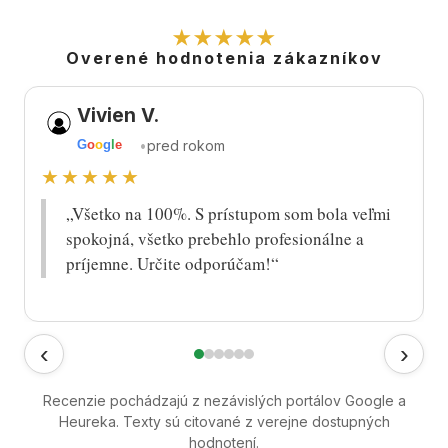
★★★★★
Overené hodnotenia zákazníkov
Vivien V.
•
pred rokom
G
o
o
g
l
e
★★★★★
„Všetko na 100%. S prístupom som bola veľmi
spokojná, všetko prebehlo profesionálne a
príjemne. Určite odporúčam!“
‹
›
Recenzie pochádzajú z nezávislých portálov Google a
Heureka. Texty sú citované z verejne dostupných
hodnotení.