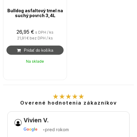
Bulldog asfaltový tmel na
suchý povrch 3,4L
26,95
€
s DPH / ks
21,91 €
bez DPH / ks
Na sklade
★★★★★
Overené hodnotenia zákazníkov
Vivien V.
•
pred rokom
G
o
o
g
l
e