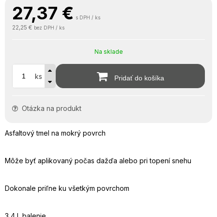
27,37
€
s DPH / ks
22,25 €
bez DPH / ks
Na sklade
ks
Pridať do košíka
Otázka na produkt
Asfaltový tmel na mokrý povrch
Môže byť aplikovaný počas dažďa alebo pri topení snehu
Dokonale priľne ku všetkým povrchom
3,4 l balenie