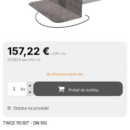
157,22
€
s DPH / ks
127,82 €
bez DPH / ks
do 10 pracovných dní.
ks
Pridať do košíka
Otázka na produkt
TWCE 110 BIT - DN 100