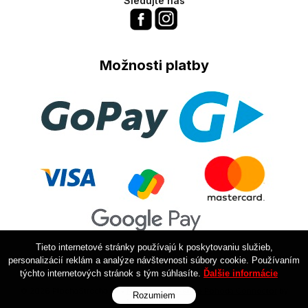
Sledujte nás
Možnosti platby
Tieto internetové stránky používajú k poskytovaniu služieb,
personalizácií reklám a analýze návštevnosti súbory cookie. Používaním
týchto internetových stránok s tým súhlasíte.
Ďalšie informácie
© 2026 PlochaStrecha.sk •
NextShop
&
e-shop Pohoda Connector
by
Rozumiem
NextCom s.r.o.