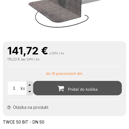
141,72
€
s DPH / ks
115,22 €
bez DPH / ks
do 10 pracovných dní.
ks
Pridať do košíka
Otázka na produkt
TWCE 50 BIT - DN 50