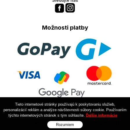
Sledujte nás
Možnosti platby
Tieto internetové stránky používajú k poskytovaniu služieb,
personalizácií reklám a analýze návštevnosti súbory cookie. Používaním
týchto internetových stránok s tým súhlasíte.
Ďalšie informácie
© 2026 PlochaStrecha.sk •
NextShop
&
e-shop Pohoda Connector
by
Rozumiem
NextCom s.r.o.