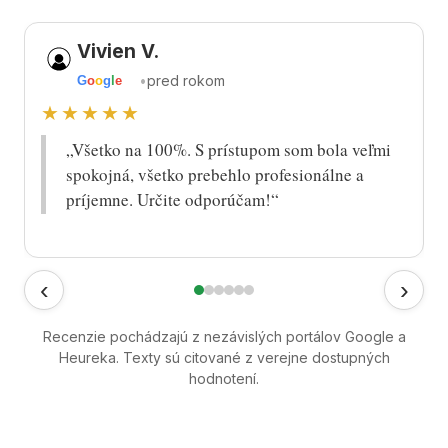
Vivien V.
•
pred rokom
G
o
o
g
l
e
★★★★★
„Všetko na 100%. S prístupom som bola veľmi
spokojná, všetko prebehlo profesionálne a
príjemne. Určite odporúčam!“
‹
›
Recenzie pochádzajú z nezávislých portálov Google a
Heureka. Texty sú citované z verejne dostupných
hodnotení.