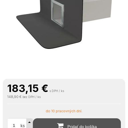
183,15
€
s DPH / ks
148,90 €
bez DPH / ks
do 10 pracovných dní.
ks
Pridať do košíka