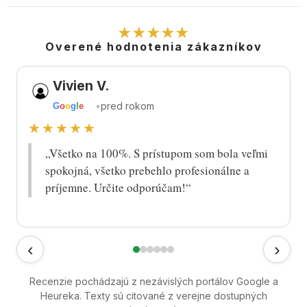
★★★★★
Overené hodnotenia zákazníkov
Vivien V.
•
pred rokom
G
o
o
g
l
e
★★★★★
„Všetko na 100%. S prístupom som bola veľmi
spokojná, všetko prebehlo profesionálne a
príjemne. Určite odporúčam!“
‹
›
Recenzie pochádzajú z nezávislých portálov Google a
Heureka. Texty sú citované z verejne dostupných