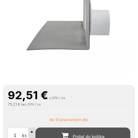
92,51
€
s DPH / ks
75,21 €
bez DPH / ks
do 10 pracovných dní.
ks
Pridať do košíka