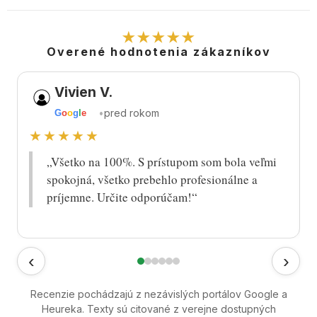
★★★★★
Overené hodnotenia zákazníkov
Vivien V.
•
pred rokom
G
o
o
g
l
e
★★★★★
„Všetko na 100%. S prístupom som bola veľmi
spokojná, všetko prebehlo profesionálne a
príjemne. Určite odporúčam!“
‹
›
Recenzie pochádzajú z nezávislých portálov Google a
Heureka. Texty sú citované z verejne dostupných