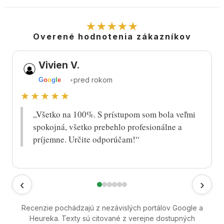
★★★★★
Overené hodnotenia zákazníkov
Vivien V.
•
pred rokom
G
o
o
g
l
e
★★★★★
„Všetko na 100%. S prístupom som bola veľmi
spokojná, všetko prebehlo profesionálne a
príjemne. Určite odporúčam!“
‹
›
Recenzie pochádzajú z nezávislých portálov Google a
Heureka. Texty sú citované z verejne dostupných