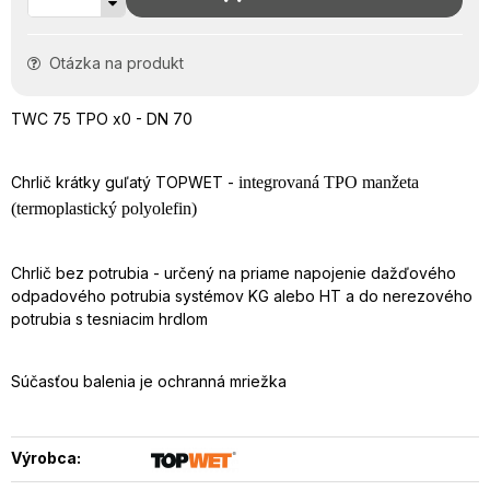
Otázka na produkt
TWC 75 TPO x0 - DN 70
Chrlič krátky guľatý TOPWET -
integrovaná TPO manžeta
(termoplastický polyolefin)
Chrlič bez potrubia - určený na priame napojenie dažďového
odpadového potrubia systémov KG alebo HT a do nerezového
potrubia s tesniacim hrdlom
Súčasťou balenia je ochranná mriežka
Výrobca: