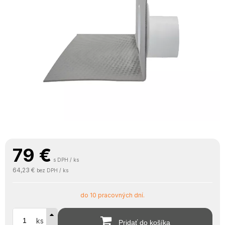
79
€
s DPH / ks
64,23 €
bez DPH / ks
do 10 pracovných dní.
ks
Pridať do košíka