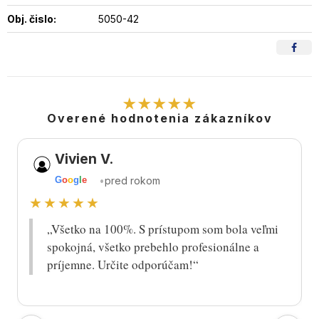
Obj. čislo:
5050-42
★★★★★
Overené hodnotenia zákazníkov
Vivien V.
•
pred rokom
G
o
o
g
l
e
★★★★★
„Všetko na 100%. S prístupom som bola veľmi
spokojná, všetko prebehlo profesionálne a
príjemne. Určite odporúčam!“