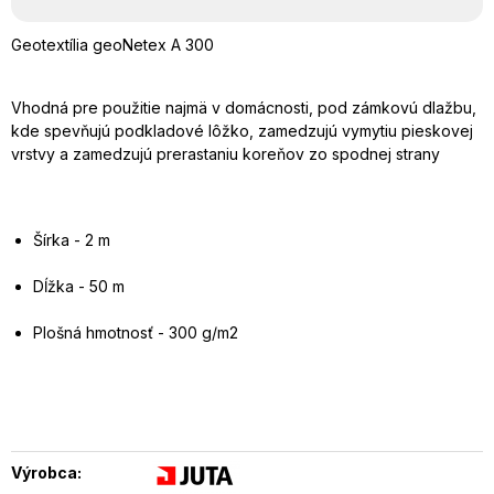
Geotextília geoNetex A 300
Vhodná pre použitie najmä v domácnosti, pod zámkovú dlažbu,
kde spevňujú podkladové lôžko, zamedzujú vymytiu pieskovej
vrstvy a zamedzujú prerastaniu koreňov zo spodnej strany
Šírka - 2 m
Dĺžka - 50 m
Plošná hmotnosť - 300 g/m
2
Výrobca: