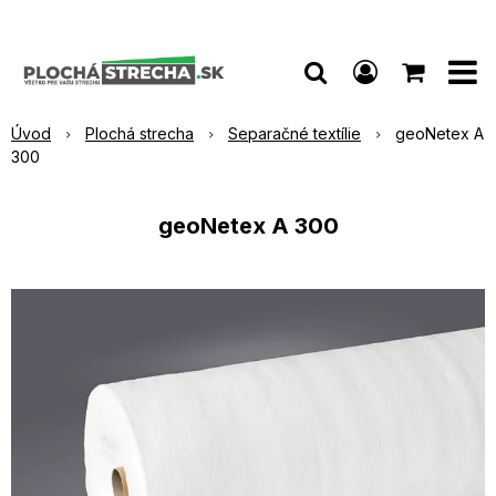
Úvod
Plochá strecha
Separačné textílie
geoNetex A
300
geoNetex A 300