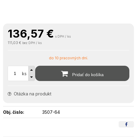
136,57
€
s DPH / ks
111,03 €
bez DPH / ks
do 10 pracovných dní.
ks
Pridať do košíka
Otázka na produkt
Obj. čislo:
3507-64