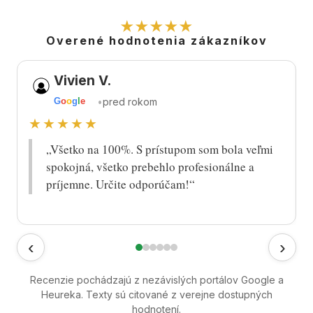
★★★★★
Overené hodnotenia zákazníkov
Vivien V.
•
pred rokom
G
o
o
g
l
e
★★★★★
„Všetko na 100%. S prístupom som bola veľmi
spokojná, všetko prebehlo profesionálne a
príjemne. Určite odporúčam!“
‹
›
Recenzie pochádzajú z nezávislých portálov Google a
Heureka. Texty sú citované z verejne dostupných
hodnotení.