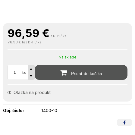
96,59
€
s DPH / ks
78,53 €
bez DPH / ks
Na sklade
ks
Pridať do košíka
Otázka na produkt
Obj. čislo:
1400-10