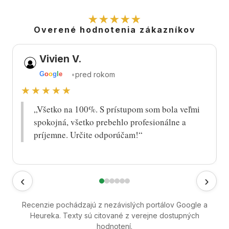
★★★★★
Overené hodnotenia zákazníkov
Vivien V.
•
pred rokom
G
o
o
g
l
e
★★★★★
„Všetko na 100%. S prístupom som bola veľmi
spokojná, všetko prebehlo profesionálne a
príjemne. Určite odporúčam!“
‹
›
Recenzie pochádzajú z nezávislých portálov Google a
Heureka. Texty sú citované z verejne dostupných
hodnotení.