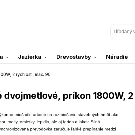
a
Jazierka
Drevostavby
Náradie
00W, 2 rýchlosti, max. 90l
 dvojmetlové, príkon 1800W, 2 r
ýkonné miešadlo určené na rozmiešanie stavebných hmôt ako
apr. malty, omietky, lepidla, ale aj farieb a lakov. Silná
ynchronizovaná prevodovka zaručuje ľahké prepínanie medzi