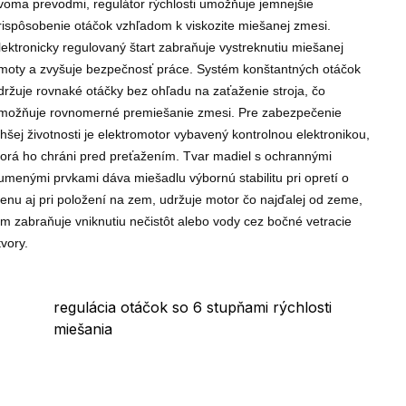
voma prevodmi, regulátor rýchlosti umožňuje jemnejšie
rispôsobenie otáčok vzhľadom k viskozite miešanej zmesi.
lektronicky regulovaný štart zabraňuje vystreknutiu miešanej
moty a zvyšuje bezpečnosť práce. Systém konštantných otáčok
držuje rovnaké otáčky bez ohľadu na zaťaženie stroja, čo
možňuje rovnomerné premiešanie zmesi. Pre zabezpečenie
lhšej životnosti je elektromotor vybavený kontrolnou elektronikou,
torá ho chráni pred preťažením. Tvar madiel s ochrannými
umenými prvkami dáva miešadlu výbornú stabilitu pri opretí o
tenu aj pri položení na zem, udržuje motor čo najďalej od zeme,
ím zabraňuje vniknutiu nečistôt alebo vody cez bočné vetracie
tvory.
regulácia otáčok so 6 stupňami rýchlosti
miešania