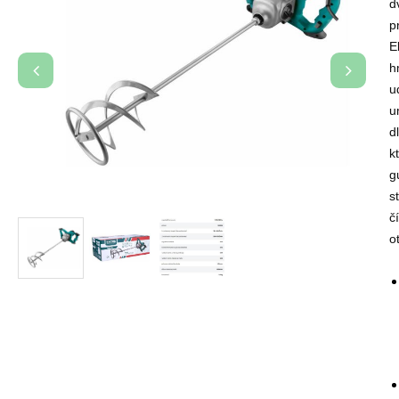
d
p
E
h
u
u
d
k
g
s
č
o