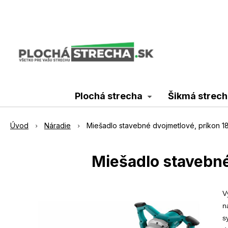
Plochá strecha
Šikmá strech
Úvod
Náradie
Miešadlo stavebné dvojmetlové, príkon 18
Miešadlo stavebné
V
n
s