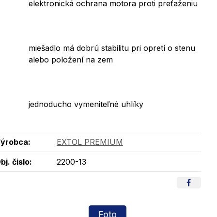
elektronická ochrana motora proti preťaženiu
miešadlo má dobrú stabilitu pri opretí o stenu
alebo položení na zem
jednoducho vymeniteľné uhlíky
ýrobca:
EXTOL PREMIUM
bj. čislo:
2200-13
Foto