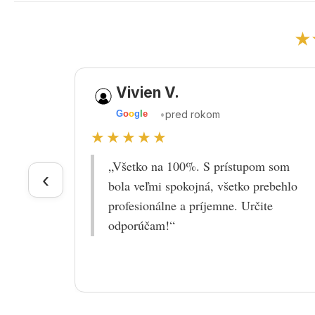
★
Vivien V.
•
pred rokom
G
o
o
g
l
e
★★★★★
„Všetko na 100%. S prístupom som
‹
bola veľmi spokojná, všetko prebehlo
profesionálne a príjemne. Určite
odporúčam!“