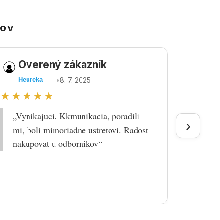
kov
Overený zákazník
Ov
•
8. 7. 2025
Heureka
Heu
★★★★★
★★
„Vynikajuci. Kkmunikacia, poradili
„Tova
›
mi, boli mimoriadne ustretovi. Radost
doruč
nakupovat u odbornikov“
praco
prek