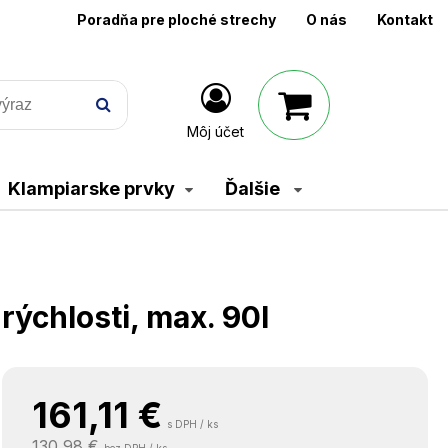
Poradňa pre ploché strechy
O nás
Kontakt
Môj účet
Klampiarske prvky
Ďalšie
ýchlosti, max. 90l
161,11
€
s DPH / ks
130,98 €