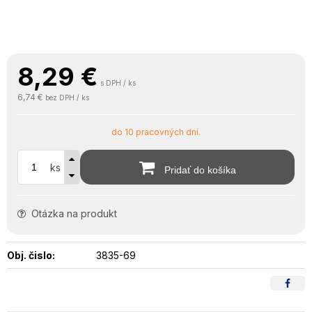
8,29
€
s DPH / ks
6,74 €
bez DPH / ks
do 10 pracovných dní.
ks
Pridať do košíka
Otázka na produkt
Obj. čislo:
3835-69