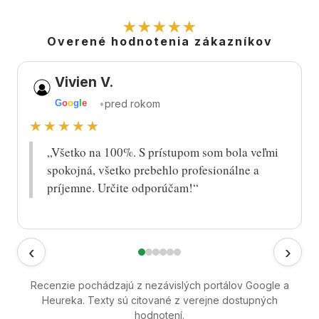
★★★★★
Overené hodnotenia zákazníkov
Vivien V.
•
pred rokom
G
o
o
g
l
e
★★★★★
„Všetko na 100%. S prístupom som bola veľmi
spokojná, všetko prebehlo profesionálne a
príjemne. Určite odporúčam!“
‹
›
Recenzie pochádzajú z nezávislých portálov Google a
Heureka. Texty sú citované z verejne dostupných
hodnotení.