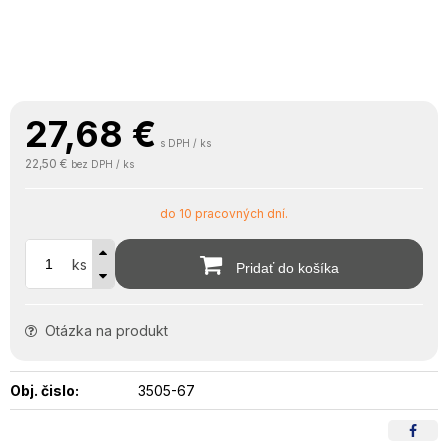
27,68
€
s DPH / ks
22,50 €
bez DPH / ks
do 10 pracovných dní.
ks
Pridať do košíka
Otázka na produkt
Obj. čislo:
3505-67