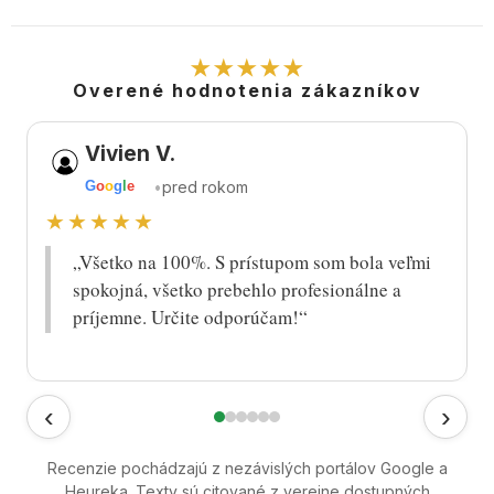
★★★★★
Overené hodnotenia zákazníkov
Vivien V.
•
pred rokom
G
o
o
g
l
e
★★★★★
„Všetko na 100%. S prístupom som bola veľmi
spokojná, všetko prebehlo profesionálne a
príjemne. Určite odporúčam!“
‹
›
Recenzie pochádzajú z nezávislých portálov Google a
Heureka. Texty sú citované z verejne dostupných