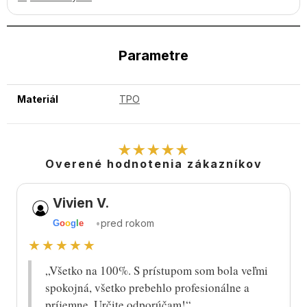
Parametre
Materiál
TPO
★★★★★
Overené hodnotenia zákazníkov
Vivien V.
•
pred rokom
G
o
o
g
l
e
★★★★★
„Všetko na 100%. S prístupom som bola veľmi
spokojná, všetko prebehlo profesionálne a
príjemne. Určite odporúčam!“