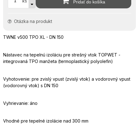
ks
Pridať do košíka
Otázka na produkt
TWNE v500 TPO XL - DN 150
Nástavec na tepelnú izoláciu pre strešný vtok TOPWET -
integrovaná TPO manžeta (termoplastický polyolefin)
Vyhotovenie: pre zvislý vpust (zvislý vtok) a vodorovný vpust
(vodorovný vtok) s DN 150
Vyhrievanie: áno
Vhodné pre tepelné izolácie nad 300 mm