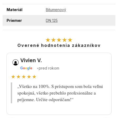
Materiál
Bitumenový
Priemer
DN 125
★★★★★
Overené hodnotenia zákazníkov
Vivien V.
•
pred rokom
G
o
o
g
l
e
★★★★★
„Všetko na 100%. S prístupom som bola veľmi
spokojná, všetko prebehlo profesionálne a
príjemne. Určite odporúčam!“