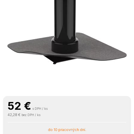
52
€
s DPH / ks
42,28 €
bez DPH / ks
do 10 pracovných dní.