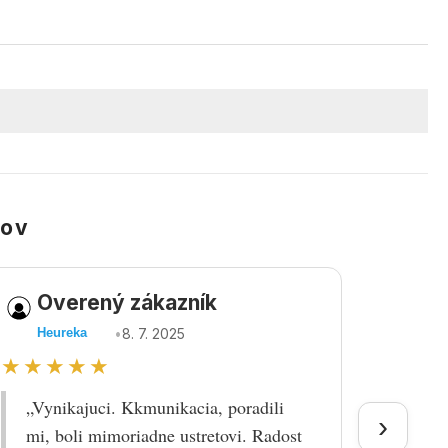
kov
Overený zákazník
Ov
•
8. 7. 2025
Heureka
Heu
★★★★★
★★
„Vynikajuci. Kkmunikacia, poradili
„Tova
›
mi, boli mimoriadne ustretovi. Radost
doruč