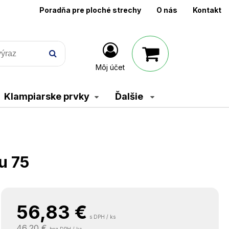
Poradňa pre ploché strechy
O nás
Kontakt
Môj účet
Klampiarske prvky
Ďalšie
u 75
56,83
€
s DPH / ks
46,20 €