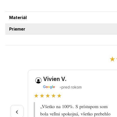
Materiál
Priemer
★
Vivien V.
•
pred rokom
G
o
o
g
l
e
★★★★★
„Všetko na 100%. S prístupom som
‹
bola veľmi spokojná, všetko prebehlo