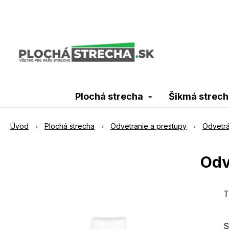
Plochá strecha
Šikmá strech
Úvod
Plochá strecha
Odvetranie a prestupy
Odvetrá
Odv
T
S