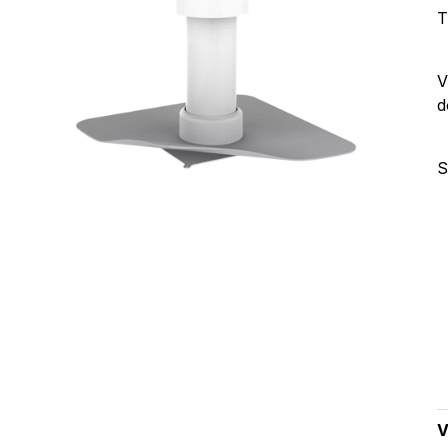
T
V
d
S
V