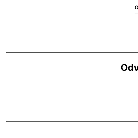
O
Odv