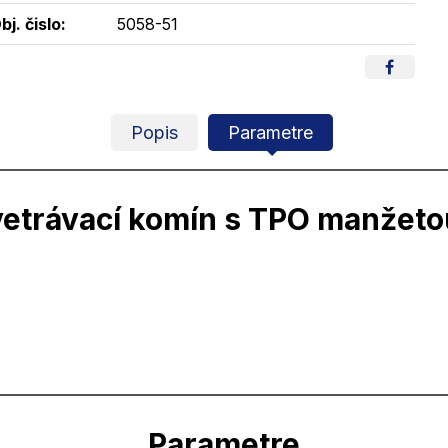
bj. čislo:
5058-51
Popis
Parametre
etrávací komín s TPO manžeto
Parametre