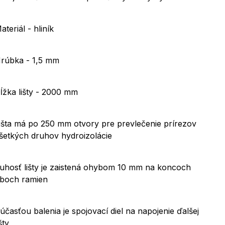
ateriál - hliník
rúbka - 1,5 mm
ĺžka lišty - 2000 mm
išta má po 250 mm otvory pre prevlečenie prírezov
šetkých druhov hydroizolácie
uhosť lišty je zaistená ohybom 10 mm na koncoch
boch ramien
účasťou balenia je spojovací diel na napojenie ďalšej
išty