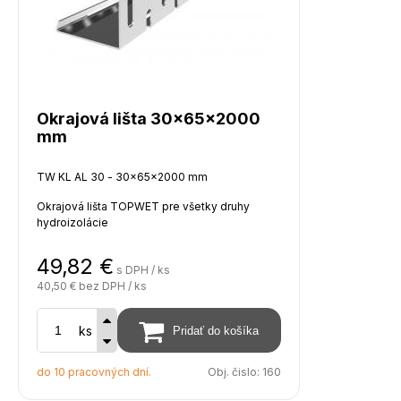
Okrajová lišta 30x65x2000
mm
TW KL AL 30 - 30x65x2000 mm
Okrajová lišta TOPWET pre všetky druhy
hydroizolácie
Materiál - hliník
49,82
€
s DPH / ks
Hrúbka - 1,5 mm
40,50 €
bez DPH / ks
Dĺžka lišty - 2000 mm
ks
Lišta má po 250 mm otvory pre prevlečenie
prírezov všetkých druhov hydroizolácie
do 10 pracovných dní.
Obj. čislo:
160
Tuhosť lišty je zaistená ohybom 10 mm na