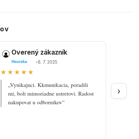
kov
Overený zákazník
Ov
•
8. 7. 2025
Heureka
Heu
★★★★★
★★
„Vynikajuci. Kkmunikacia, poradili
„Tova
›
mi, boli mimoriadne ustretovi. Radost
doruč
nakupovat u odbornikov“
praco
prek