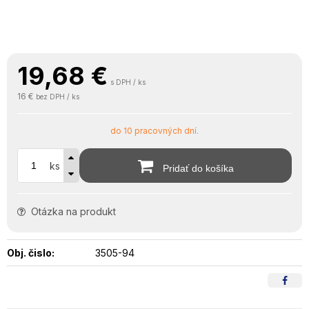
19,68
€
s DPH / ks
16 €
bez DPH / ks
do 10 pracovných dní.
ks
Pridať do košíka
Otázka na produkt
Obj. čislo:
3505-94