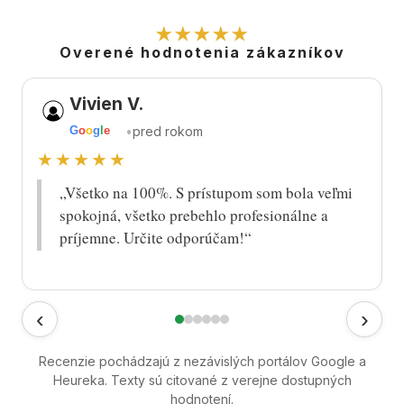
★★★★★
Overené hodnotenia zákazníkov
Vivien V.
•
pred rokom
G
o
o
g
l
e
★★★★★
„Všetko na 100%. S prístupom som bola veľmi
spokojná, všetko prebehlo profesionálne a
príjemne. Určite odporúčam!“
‹
›
Recenzie pochádzajú z nezávislých portálov Google a
Heureka. Texty sú citované z verejne dostupných
hodnotení.