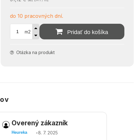
bez DPH / m2
do 10 pracovných dní.
m2
Pridať do košíka
Otázka na produkt
kov
Overený zákazník
Ov
•
8. 7. 2025
Heureka
Heu