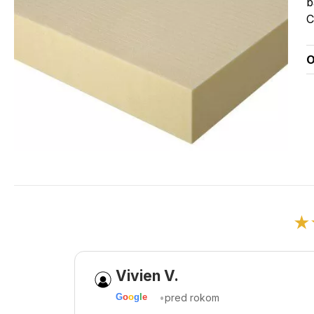
b
C
O
★
Vivien V.
•
pred rokom
G
o
o
g
l
e