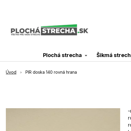
Plochá strecha
Šikmá strech
Úvod
PIR doska 140 rovná hrana
-
r
r