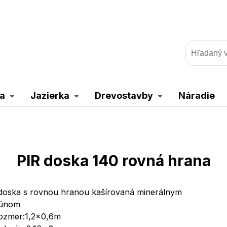
a
Jazierka
Drevostavby
Náradie
PIR doska 140 rovná hrana
doska s rovnou hranou kašírovaná minerálnym
únom
ozmer:1,2x0,6m