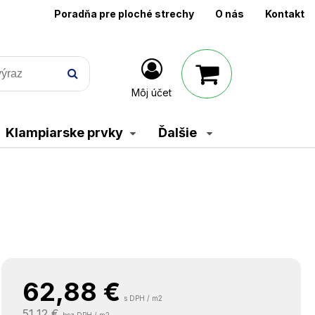
Poradňa pre ploché strechy
O nás
Kontakt
Môj účet
Klampiarske prvky
Ďalšie
62,88
€
s DPH / m2
51,12 €