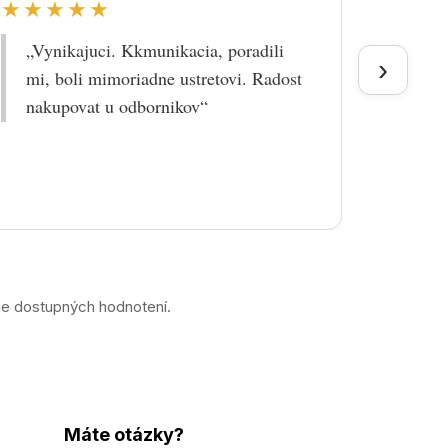
★★★★★
★★
„Vynikajuci. Kkmunikacia, poradili
„Tova
›
mi, boli mimoriadne ustretovi. Radost
doruč
nakupovat u odbornikov“
praco
prek
ne dostupných hodnotení.
Máte otázky?