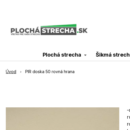
Plochá strecha
Šikmá strech
Úvod
PIR doska 50 rovná hrana
-
r
r