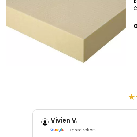
b
C
O
★
Vivien V.
•
pred rokom
G
o
o
g
l
e