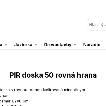
a
Jazierka
Drevostavby
Náradie
PIR doska 50 rovná hrana
doska s rovnou hranou kašírovaná minerálnym
únom
ozmer:1,2x0,6m