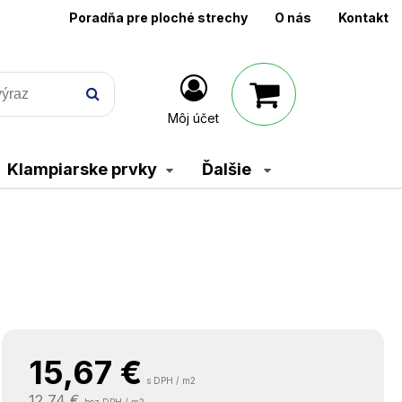
Poradňa pre ploché strechy
O nás
Kontakt
Môj účet
Klampiarske prvky
Ďalšie
15,67
€
s DPH / m2
12,74 €