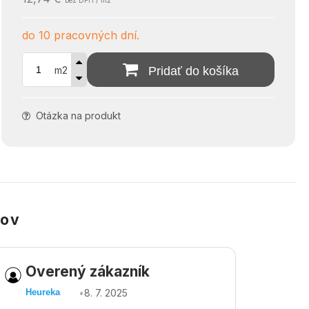
bez DPH / m2
do 10 pracovných dní.
m2
Pridať do košíka
Otázka na produkt
kov
Overený zákazník
Ov
•
8. 7. 2025
Heureka
Heu