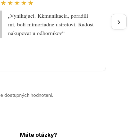
★★★★★
★★
„Vynikajuci. Kkmunikacia, poradili
„Tova
›
mi, boli mimoriadne ustretovi. Radost
doruč
nakupovat u odbornikov“
praco
prek
ne dostupných hodnotení.
Máte otázky?