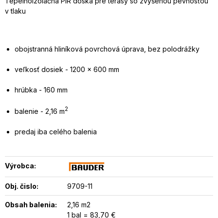
Tepelnoizolačná PIR doska pre terasy so zvýšenou pevnosťou
v tlaku
obojstranná hliníková povrchová úprava, bez polodrážky
veľkosť dosiek - 1200 x 600 mm
hrúbka - 160 mm
2
balenie - 2,16 m
predaj iba celého balenia
Výrobca:
Obj. čislo:
9709-11
Obsah balenia:
2,16 m2
1 bal = 83,70 €