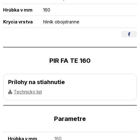
Hrúbka v mm
160
Krycia vrstva
hliník obojstranne
PIR FA TE 160
Prílohy na stiahnutie
Technický list
Parametre
Hrúbka v mm
160