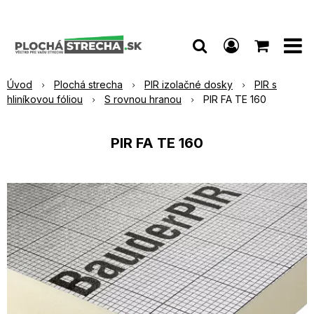
Úvod
Plochá strecha
PIR izolačné dosky
PIR s
hliníkovou fóliou
S rovnou hranou
PIR FA TE 160
PIR FA TE 160