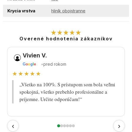
Krycia vrstva
hliník obojstranne
★★★★★
Overené hodnotenia zákazníkov
Vivien V.
•
pred rokom
G
o
o
g
l
e
★★★★★
„Všetko na 100%. S prístupom som bola veľmi
spokojná, všetko prebehlo profesionálne a
príjemne. Určite odporúčam!“
‹
›