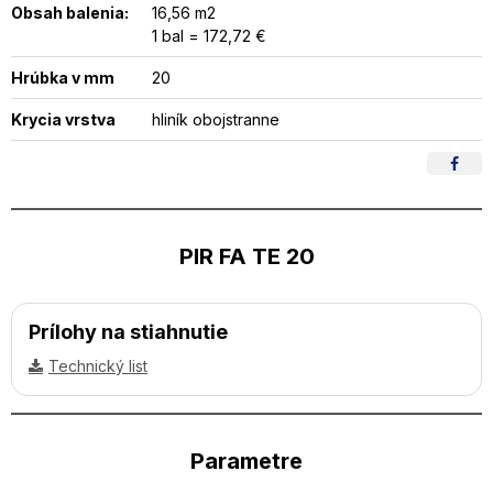
Obsah balenia:
16,56 m2
1 bal = 172,72 €
Hrúbka v mm
20
Krycia vrstva
hliník obojstranne
PIR FA TE 20
Prílohy na stiahnutie
Technický list
Parametre