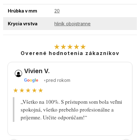
Hrúbka v mm
20
Krycia vrstva
hliník obojstranne
★★★★★
Overené hodnotenia zákazníkov
Vivien V.
•
pred rokom
G
o
o
g
l
e
★★★★★
„Všetko na 100%. S prístupom som bola veľmi
spokojná, všetko prebehlo profesionálne a
príjemne. Určite odporúčam!“