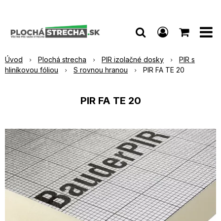
Úvod
Plochá strecha
PIR izolačné dosky
PIR s
hliníkovou fóliou
S rovnou hranou
PIR FA TE 20
PIR FA TE 20