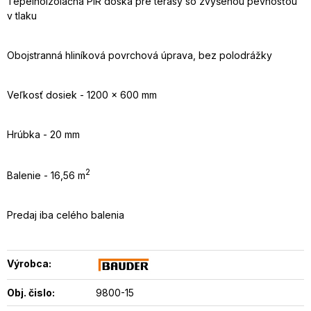
Tepelnoizolačná PIR doska pre terasy so zvýšenou pevnosťou
v tlaku
Obojstranná hliníková povrchová úprava, bez polodrážky
Veľkosť dosiek - 1200 x 600 mm
Hrúbka - 20 mm
2
Balenie - 16,56 m
Predaj iba celého balenia
Výrobca:
Obj. čislo:
9800-15