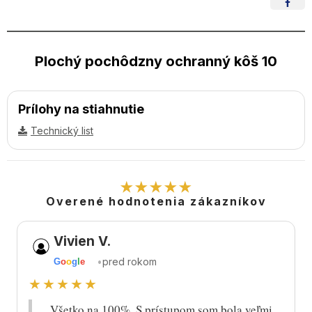
Plochý pochôdzny ochranný kôš 10
Prílohy na stiahnutie
Technický list
★★★★★
Overené hodnotenia zákazníkov
Vivien V.
•
pred rokom
G
o
o
g
l
e
★★★★★
„Všetko na 100%. S prístupom som bola veľmi