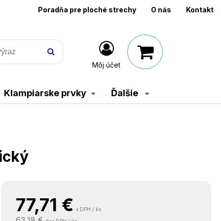
Poradňa pre ploché strechy
O nás
Kontakt
Môj účet
Klampiarske prvky
Ďalšie
ický
77,71
€
s DPH / ks
63,18 €