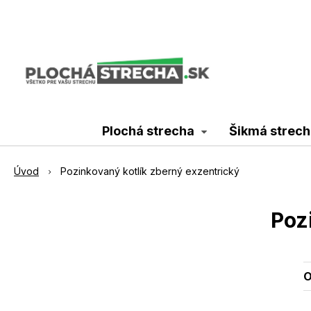
Plochá strecha
Šikmá strech
Úvod
Pozinkovaný kotlík zberný exzentrický
Poz
O