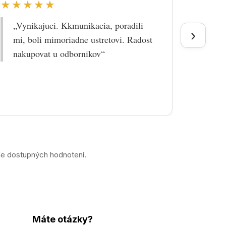
★★★★★
★★
„Vynikajuci. Kkmunikacia, poradili
„Tova
›
mi, boli mimoriadne ustretovi. Radost
doruč
nakupovat u odbornikov“
praco
prek
ne dostupných hodnotení.
Máte otázky?