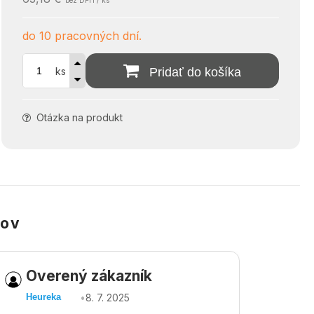
bez DPH / ks
do 10 pracovných dní.
ks
Pridať do košíka
Otázka na produkt
kov
Overený zákazník
Ov
•
8. 7. 2025
Heureka
Heu