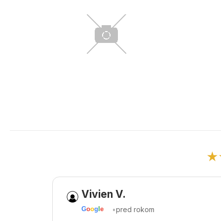
★
Vivien V.
•
pred rokom
G
o
o
g
l
e