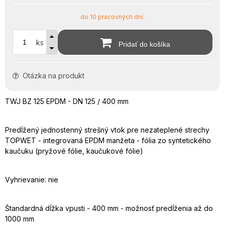
do 10 pracovných dní.
ks
Pridať do košíka
Otázka na produkt
TWJ BZ 125 EPDM - DN 125 / 400 mm
Predĺžený jednostenný strešný vtok pre nezateplené strechy
TOPWET - integrovaná EPDM manžeta - fólia zo syntetického
kaučuku (pryžové fólie, kaučukové fólie)
Vyhrievanie: nie
Štandardná dĺžka vpusti - 400 mm - možnosť predĺženia až do
1000 mm