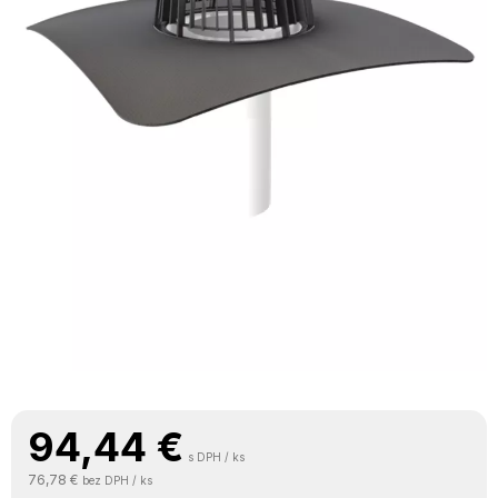
94,44
€
s DPH / ks
76,78 €
bez DPH / ks