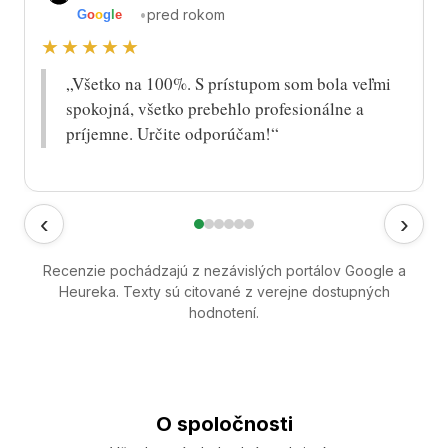
•
pred rokom
G
o
o
g
l
e
★★★★★
„Všetko na 100%. S prístupom som bola veľmi
spokojná, všetko prebehlo profesionálne a
príjemne. Určite odporúčam!“
‹
›
Recenzie pochádzajú z nezávislých portálov Google a
Heureka. Texty sú citované z verejne dostupných
hodnotení.
O spoločnosti