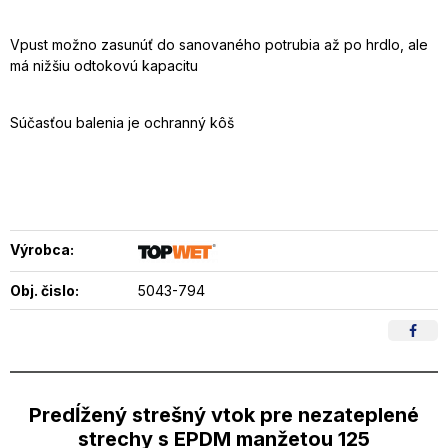
Vpust možno zasunúť do sanovaného potrubia až po hrdlo, ale
má nižšiu odtokovú kapacitu
Súčasťou balenia je ochranný kôš
Výrobca:
Obj. čislo:
5043-794
Predĺžený strešný vtok pre nezateplené
strechy s EPDM manžetou 125