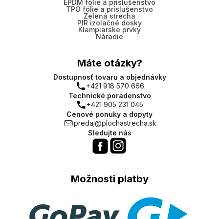
EPDM fólie a príslušenstvo
TPO fólie a príslušenstvo
Zelená strecha
PIR izolačné dosky
Klampiarske prvky
Náradie
Máte otázky?
Dostupnosť tovaru a objednávky
+421 918 570 666
Technické poradenstvo
+421 905 231 045
Cenové ponuky a dopyty
predaj@plochastrecha.sk
Sledujte nás
Možnosti platby