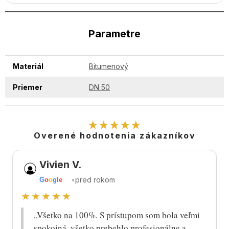
Parametre
Materiál
Bitumenový
Priemer
DN 50
★★★★★
Overené hodnotenia zákazníkov
Vivien V.
•
pred rokom
G
o
o
g
l
e
★★★★★
„Všetko na 100%. S prístupom som bola veľmi
spokojná, všetko prebehlo profesionálne a