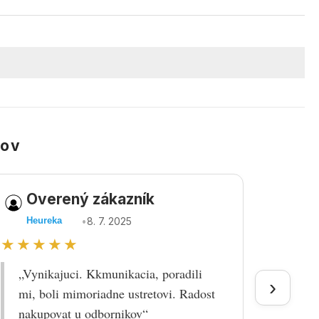
kov
Overený zákazník
Ov
•
8. 7. 2025
Heureka
Heu
★★★★★
★★
„Vynikajuci. Kkmunikacia, poradili
„Tova
›
mi, boli mimoriadne ustretovi. Radost
doruč
nakupovat u odbornikov“
praco