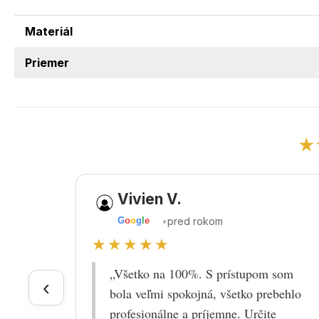
Materiál
Priemer
★
Vivien V.
•
pred rokom
G
o
o
g
l
e
★★★★★
„Všetko na 100%. S prístupom som
‹
bola veľmi spokojná, všetko prebehlo
profesionálne a príjemne. Určite