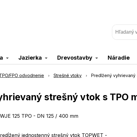
a
Jazierka
Drevostavby
Náradie
TPO/FPO odvodnenie
Strešné vtoky
Predlžený vyhrievaný 
yhrievaný strešný vtok s TPO 
WJE 125 TPO - DN 125 / 400 mm
redĺžený jednostenný strešný vtok TOPWET -