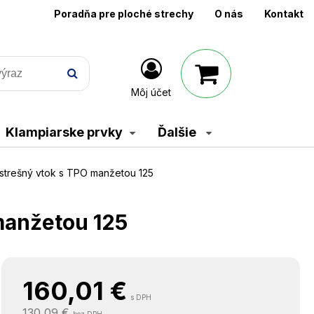
Poradňa pre ploché strechy
O nás
Kontakt
Môj účet
Klampiarske prvky
Ďalšie
strešný vtok s TPO manžetou 125
manžetou 125
160,01
€
s DPH
130,09 €