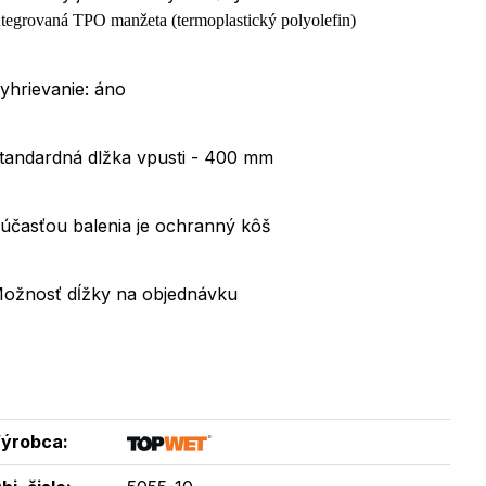
ntegrovaná TPO manžeta (termoplastický polyolefin)
yhrievanie: áno
tandardná dlžka vpusti - 400 mm
účasťou balenia je ochranný kôš
ožnosť dĺžky na objednávku
ýrobca: