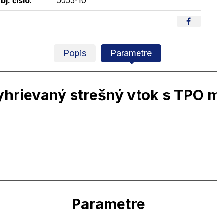
bj. čislo:
5055-10
Popis
Parametre
yhrievaný strešný vtok s TPO 
Parametre