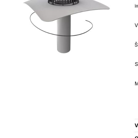
i
V
Š
S
M
V