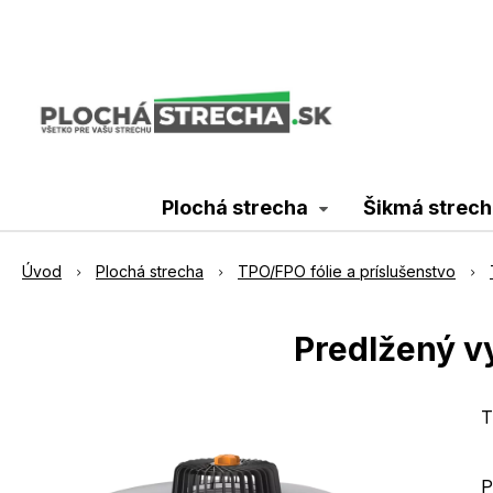
Plochá strecha
Šikmá strech
Úvod
Plochá strecha
TPO/FPO fólie a príslušenstvo
Predlžený v
T
P