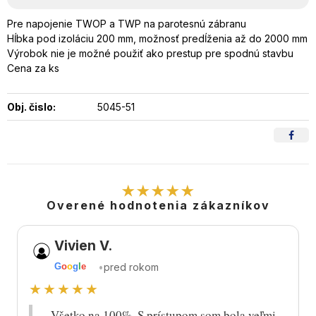
Pre napojenie TWOP a TWP na parotesnú zábranu
Hĺbka pod izoláciu 200 mm, možnosť predĺženia až do 2000 mm
Výrobok nie je možné použiť ako prestup pre spodnú stavbu
Cena za ks
Obj. čislo:
5045-51
★★★★★
Overené hodnotenia zákazníkov
Vivien V.
•
pred rokom
G
o
o
g
l
e
★★★★★
„Všetko na 100%. S prístupom som bola veľmi