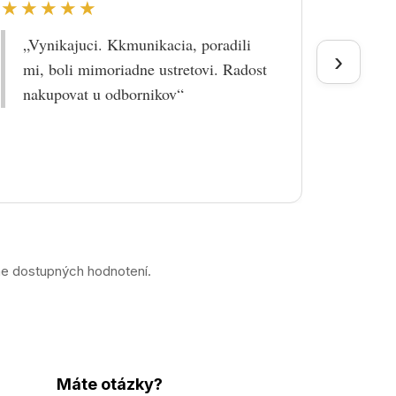
★★★★★
★★
„Vynikajuci. Kkmunikacia, poradili
„Tova
›
mi, boli mimoriadne ustretovi. Radost
doruč
nakupovat u odbornikov“
praco
prek
ne dostupných hodnotení.
Máte otázky?