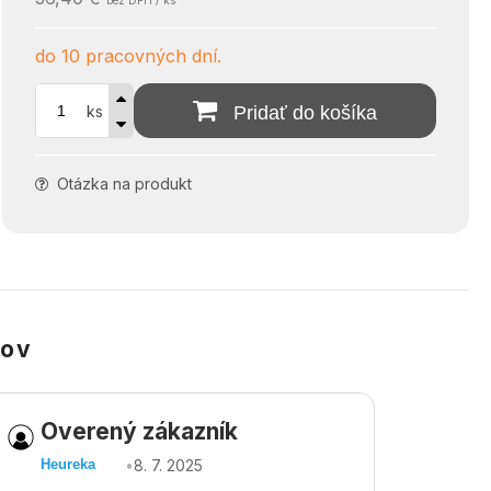
bez DPH / ks
do 10 pracovných dní.
ks
Pridať do košíka
Otázka na produkt
kov
Overený zákazník
Ov
•
8. 7. 2025
Heureka
Heu