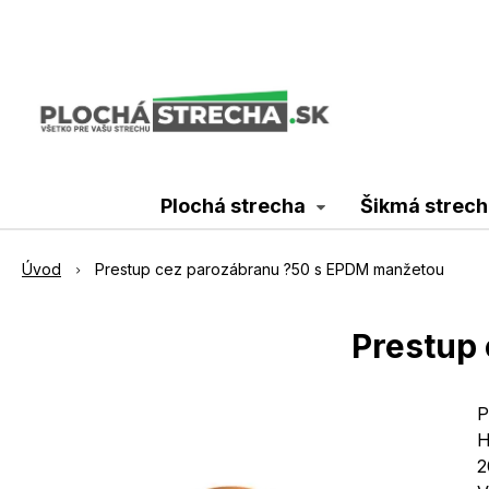
Plochá strecha
Šikmá strech
Úvod
Prestup cez parozábranu ?50 s EPDM manžetou
Prestup
P
H
2