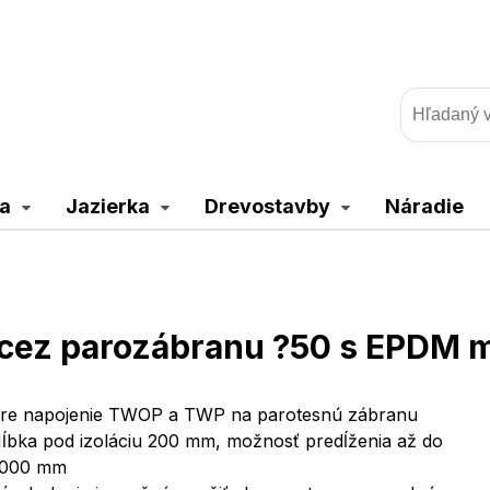
a
Jazierka
Drevostavby
Náradie
 cez parozábranu ?50 s EPDM 
re napojenie TWOP a TWP na parotesnú zábranu
ĺbka pod izoláciu 200 mm, možnosť predĺženia až do
000 mm