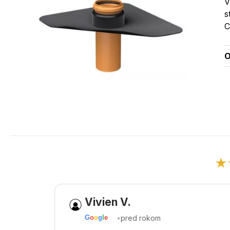
V
s
C
O
★
Vivien V.
•
pred rokom
G
o
o
g
l
e