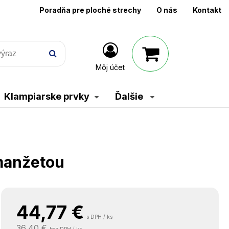
Poradňa pre ploché strechy
O nás
Kontakt
Môj účet
Klampiarske prvky
Ďalšie
manžetou
44,77
€
s DPH / ks
36,40 €