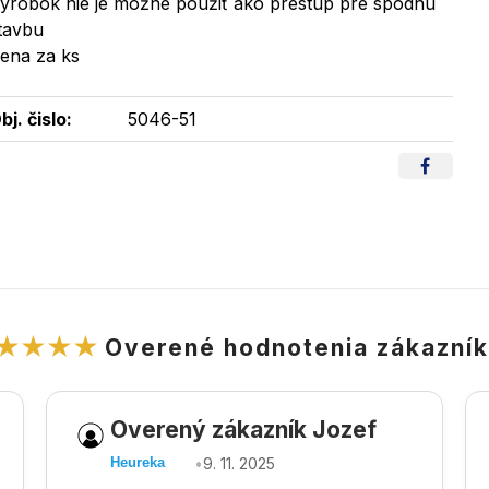
ýrobok nie je možné použiť ako prestup pre spodnú
tavbu
ena za ks
bj. čislo:
5046-51
★★★★
Overené hodnotenia zákazní
Overený zákazník Jozef
•
9. 11. 2025
Heureka