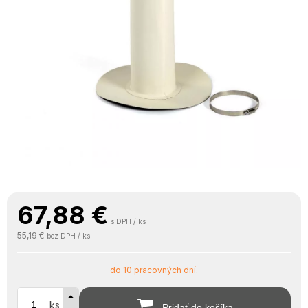
67,88
€
s DPH / ks
55,19 €
bez DPH / ks
do 10 pracovných dní.
ks
Pridať do košíka