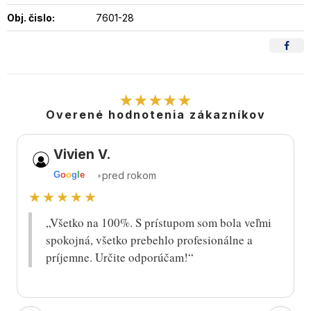
Obj. čislo:
7601-28
★★★★★
Overené hodnotenia zákazníkov
Vivien V.
•
pred rokom
G
o
o
g
l
e
★★★★★
„Všetko na 100%. S prístupom som bola veľmi
spokojná, všetko prebehlo profesionálne a
príjemne. Určite odporúčam!“