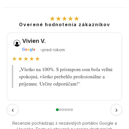
★★★★★
Overené hodnotenia zákazníkov
Vivien V.
•
pred rokom
G
o
o
g
l
e
★★★★★
„Všetko na 100%. S prístupom som bola veľmi
spokojná, všetko prebehlo profesionálne a
príjemne. Určite odporúčam!“
‹
›
Recenzie pochádzajú z nezávislých portálov Google a