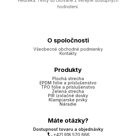
Heureka. Texty sú citované z verejne dostupných
hodnotení.
O spoločnosti
Všeobecné obchodné podmienky
Kontakty
Produkty
Plochá strecha
EPDM fólie a príslušenstvo
TPO fólie a príslušenstvo
Zelená strecha
PIR izolačné dosky
Klampiarske prvky
Náradie
Máte otázky?
Dostupnosť tovaru a objednávky
+421 918 570 666