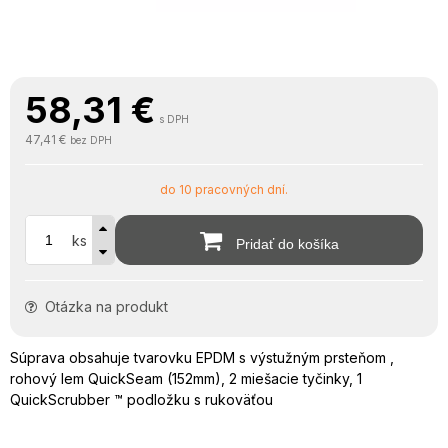
58,31
€
s DPH
47,41 €
bez DPH
do 10 pracovných dní.
ks
Pridať do košíka
Otázka na produkt
Súprava obsahuje tvarovku EPDM s výstužným prsteňom ,
rohový lem QuickSeam (152mm), 2 miešacie tyčinky, 1
QuickScrubber ™ podložku s rukoväťou