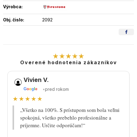
Výrobca:
Obj. čislo:
2092
★★★★★
Overené hodnotenia zákazníkov
Vivien V.
•
pred rokom
G
o
o
g
l
e
★★★★★
„Všetko na 100%. S prístupom som bola veľmi
spokojná, všetko prebehlo profesionálne a
príjemne. Určite odporúčam!“