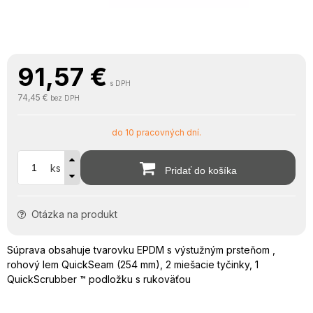
91,57
€
s DPH
74,45 €
bez DPH
do 10 pracovných dní.
ks
Pridať do košíka
Otázka na produkt
Súprava obsahuje tvarovku EPDM s výstužným prsteňom ,
rohový lem QuickSeam (254 mm), 2 miešacie tyčinky, 1
QuickScrubber ™ podložku s rukoväťou