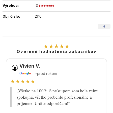
Výrobca:
Obj. čislo:
2110
★★★★★
Overené hodnotenia zákazníkov
Vivien V.
•
pred rokom
G
o
o
g
l
e
★★★★★
„Všetko na 100%. S prístupom som bola veľmi
spokojná, všetko prebehlo profesionálne a
príjemne. Určite odporúčam!“