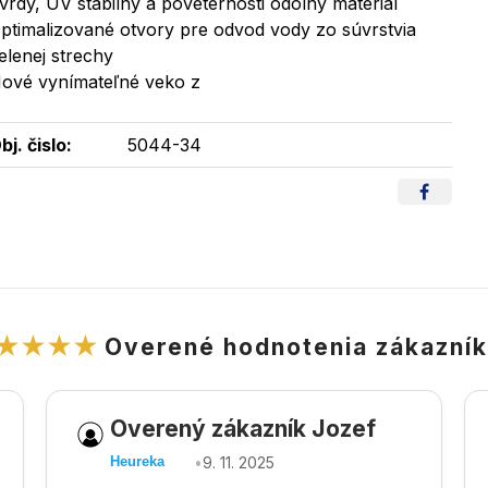
vrdý, UV stabilný a poveternosti odolný materiál
ptimalizované otvory pre odvod vody zo súvrstvia
elenej strechy
ové vynímateľné veko z
bj. čislo:
5044-34
★★★★
Overené hodnotenia zákazní
Overený zákazník Jozef
•
9. 11. 2025
Heureka