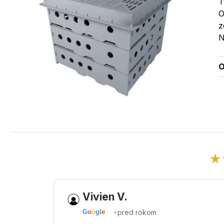
T
O
z
N
O
★
Vivien V.
•
pred rokom
G
o
o
g
l
e