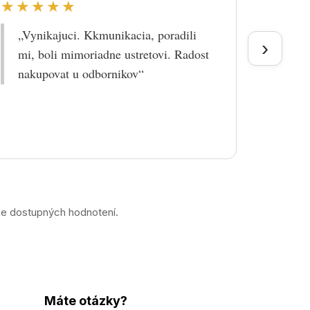
★★★★★
★★
„Vynikajuci. Kkmunikacia, poradili
„Tova
›
mi, boli mimoriadne ustretovi. Radost
doruč
nakupovat u odbornikov“
praco
prek
ne dostupných hodnotení.
Máte otázky?