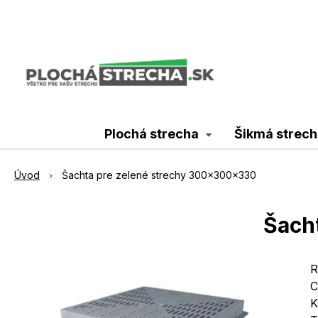
Plochá strecha
Šikmá strech
Úvod
Šachta pre zelené strechy 300x300x330
Šach
R
C
K