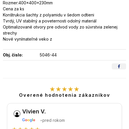
Rozmer:400x400x230mm
Cena za ks
Konštrukcia šachty z polyamidu v šedom odtieni
Tvrdý, UV stabilný a poveternosti odolný materiál
Optimalizované otvory pre odvod vody zo súvrstvia zelenej
strechy
Nové vynímateľné veko z
Obj. čislo:
5046-44
★★★★★
Overené hodnotenia zákazníkov
Vivien V.
•
pred rokom
G
o
o
g
l
e