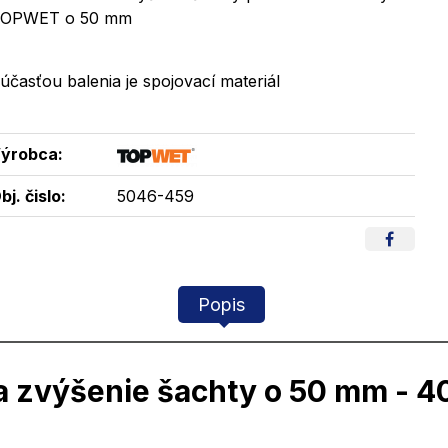
OPWET o 50 mm
účasťou balenia je spojovací materiál
ýrobca:
bj. čislo:
5046-459
Popis
a zvýšenie šachty o 50 mm - 