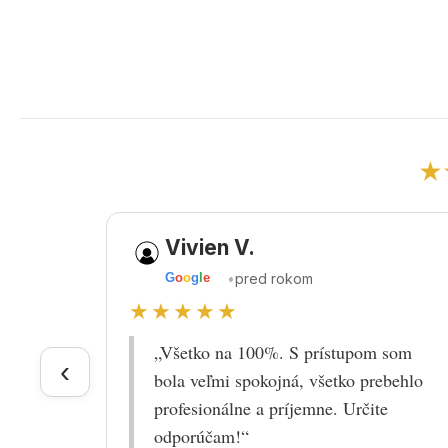
★
Vivien V.
•
pred rokom
G
o
o
g
l
e
★★★★★
„Všetko na 100%. S prístupom som
‹
bola veľmi spokojná, všetko prebehlo
profesionálne a príjemne. Určite
odporúčam!“