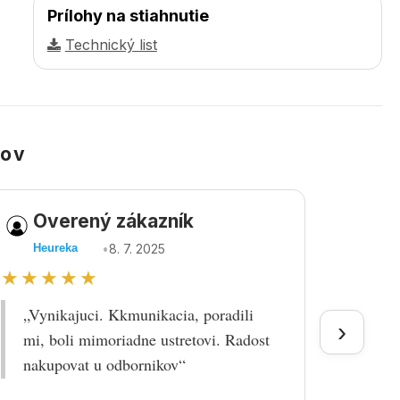
Prílohy na stiahnutie
Technický list
kov
Overený zákazník
Ov
•
8. 7. 2025
Heureka
Heu
★★★★★
★★
„Vynikajuci. Kkmunikacia, poradili
„Tova
›
mi, boli mimoriadne ustretovi. Radost
doruč
nakupovat u odbornikov“
praco
prek