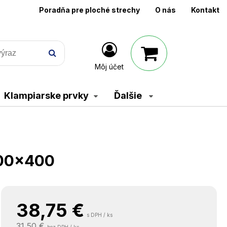
Poradňa pre ploché strechy
O nás
Kontakt
Môj účet
Klampiarske prvky
Ďalšie
400x400
38,75
€
s DPH / ks
31,50 €