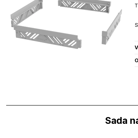
T
S
V
O
Sada n