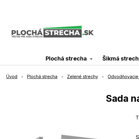
Plochá strecha
Šikmá strech
Úvod
Plochá strecha
Zelené strechy
Odvodňovacie 
Sada n
T
S