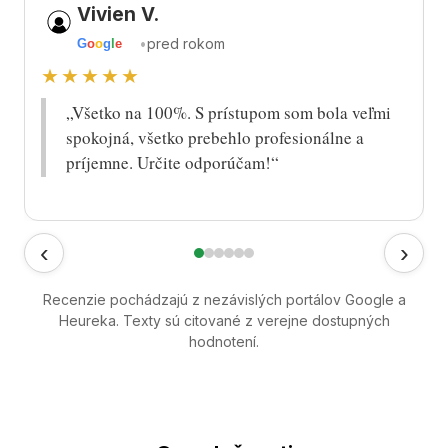
Vivien V.
•
pred rokom
G
o
o
g
l
e
★★★★★
„Všetko na 100%. S prístupom som bola veľmi
spokojná, všetko prebehlo profesionálne a
príjemne. Určite odporúčam!“
‹
›
Recenzie pochádzajú z nezávislých portálov Google a
Heureka. Texty sú citované z verejne dostupných
hodnotení.