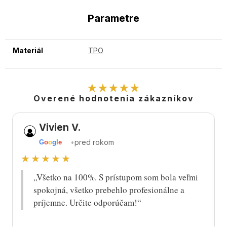
Parametre
Materiál
TPO
★★★★★
Overené hodnotenia zákazníkov
Vivien V.
•
pred rokom
G
o
o
g
l
e
★★★★★
„Všetko na 100%. S prístupom som bola veľmi
spokojná, všetko prebehlo profesionálne a
príjemne. Určite odporúčam!“