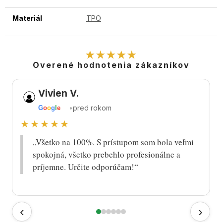
Materiál
TPO
★★★★★
Overené hodnotenia zákazníkov
Vivien V.
•
pred rokom
G
o
o
g
l
e
★★★★★
„Všetko na 100%. S prístupom som bola veľmi
spokojná, všetko prebehlo profesionálne a
príjemne. Určite odporúčam!“
‹
›