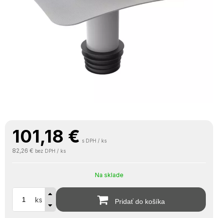
101,18
€
s DPH / ks
82,26 €
bez DPH / ks
Na sklade
ks
Pridať do košíka