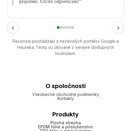
príjemne. Určite odporúčam!“
‹
›
Recenzie pochádzajú z nezávislých portálov Google a
Heureka. Texty sú citované z verejne dostupných
hodnotení.
O spoločnosti
Všeobecné obchodné podmienky
Kontakty
Produkty
Plochá strecha
EPDM fólie a príslušenstvo
TPO fólie a príslušenstvo